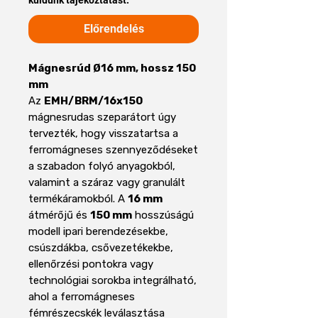
Előrendelés
Mágnesrúd Ø16 mm, hossz 150
mm
Az
EMH/BRM/16x150
mágnesrudas szeparátort úgy
tervezték, hogy visszatartsa a
ferromágneses szennyeződéseket
a szabadon folyó anyagokból,
valamint a száraz vagy granulált
termékáramokból. A
16 mm
átmérőjű és
150 mm
hosszúságú
modell ipari berendezésekbe,
csúszdákba, csővezetékekbe,
ellenőrzési pontokra vagy
technológiai sorokba integrálható,
ahol a ferromágneses
fémrészecskék leválasztása