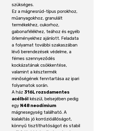
szükséges.
Ez a mágnesrúd-típus porokhoz,
műanyagokhoz, granulált
termékekhez, cukorhoz,
gabonafélékhez, teához és egyéb
őrleményekhez ajánlott. Feladata
a folyamat további szakaszában
lévő berendezések védelme, a
fémes szennyeződés
kockázatának csökkentése,
valamint a késztermék
minőségének fenntartása az ipari
folyamatok során.
A ház
316L rozsdamentes
acélból
készül, belsejében pedig
egy
N48 neodímium
mágnesegység található. A
kialakítás jó korrózióállóságot,
könnyű tisztíthatóságot és stabil