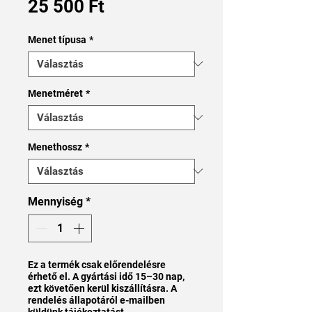
Ár
25 500 Ft
Menet típusa
*
Menetméret
*
Menethossz
*
Mennyiség
*
Ez a termék csak előrendelésre
érhető el. A gyártási idő 15–30 nap,
ezt követően kerül kiszállításra. A
rendelés állapotáról e-mailben
küldünk tájékoztatást.