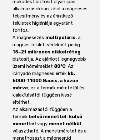
működést biztosít olyan ipari
alkalmazásokban, ahol a mágneses
teljesítmény és az érintkező
felületek higiéniája egyaránt
fontos.
A mágnesezés
multipoláris
, a
mágnes felületi védelmét pedig
15–21 mikronos nikkelréteg
biztosítja. Az ajánlott legnagyobb
üzemi hőmérséklet
80°C
. Az
irányadó mágneses érték
kb.
5000-11000 Gauss, a házon
mérve
; ez a termék méretétől és
kialakításától függően kissé
eltérhet.
Az alkalmazástól függően a
termék
belső menettel
,
külső
menettel
vagy
menet nélkül
választható. A menetméretet és a
menethosszt a mágnesrúd