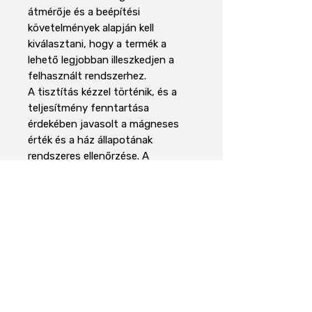
átmérője és a beépítési
követelmények alapján kell
kiválasztani, hogy a termék a
lehető legjobban illeszkedjen a
felhasznált rendszerhez.
A tisztítás kézzel történik, és a
teljesítmény fenntartása
érdekében javasolt a mágneses
érték és a ház állapotának
rendszeres ellenőrzése. A
mágnesrúd megbízható megoldás
a ferromágneses szennyeződések
leválasztására az élelmiszer-
feldolgozásban, a
műanyagiparban, a
mezőgazdaságban, a poranyagok
feldolgozásában és minden olyan
alkalmazásban, ahol a fémes
szennyeződés ellenőrzése