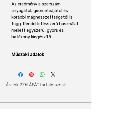
Az eredmény a szerszám
anyagától, geometriájától és
korábbi mágnesezettségétől is
függ. Rendeltetésszerű használat
mellett egyszerű, gyors és
hatékony kiegészítő.
Műszaki adatok
Terméktípus
Mágnesező /
demágnesező
Áraink 27% ÁFÁT tartalmaznak
Felhasználás
Kis szerszámok
mágnesezése
és
demágnesezése
Rólunk
Kompatibilitás
Acél alkatrészek