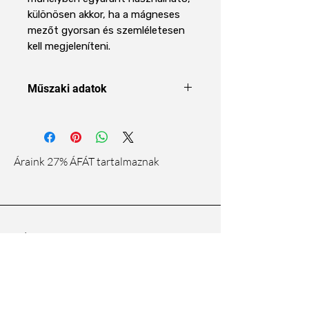
különösen akkor, ha a mágneses
mezőt gyorsan és szemléletesen
kell megjeleníteni.
Műszaki adatok
Terméktípus
Mágneses
tér
megjelenítő
Áraink 27% ÁFÁT tartalmaznak
fólia
Méret
50 x 50 mm
Felhasználás
A mágneses
Rólunk
tér
vizualizálása
Rólunk
Szállítási Információk
Kompatibilitás
Permanens