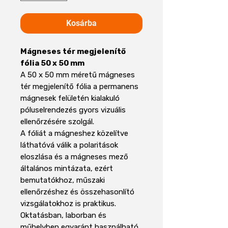
Kosárba
Mágneses tér megjelenítő
fólia 50 x 50 mm
A 50 x 50 mm méretű mágneses
tér megjelenítő fólia a permanens
mágnesek felületén kialakuló
póluselrendezés gyors vizuális
ellenőrzésére szolgál.
A fóliát a mágneshez közelítve
láthatóvá válik a polaritások
eloszlása és a mágneses mező
általános mintázata, ezért
bemutatókhoz, műszaki
ellenőrzéshez és összehasonlító
vizsgálatokhoz is praktikus.
Oktatásban, laborban és
műhelyben egyaránt használható,