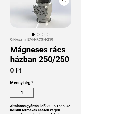
Cikkszám: EMH-RCSH-250
Mágneses rács
házban 250/250
Ár
0 Ft
Mennyiség
*
Általános gyártási idő: 30–60 nap. Ár
nélküli termékek esetén kérjen