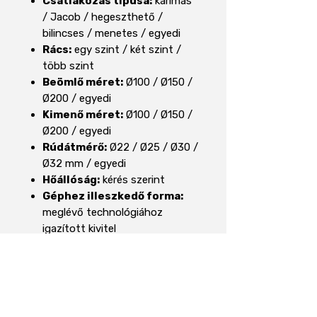
Csatlakozás típusa:
karimás
/ Jacob / hegeszthető /
bilincses / menetes / egyedi
Rács:
egy szint / két szint /
több szint
Beömlő méret:
Ø100 / Ø150 /
Ø200 / egyedi
Kimenő méret:
Ø100 / Ø150 /
Ø200 / egyedi
Rúdátmérő:
Ø22 / Ø25 / Ø30 /
Ø32 mm / egyedi
Hőállóság:
kérés szerint
Géphez illeszkedő forma:
meglévő technológiához
igazított kivitel
Egyedi igény esetén kérjük,
keressen fel bennünket, és
segítünk a legmegfelelőbb
kialakítás megtervezésében.