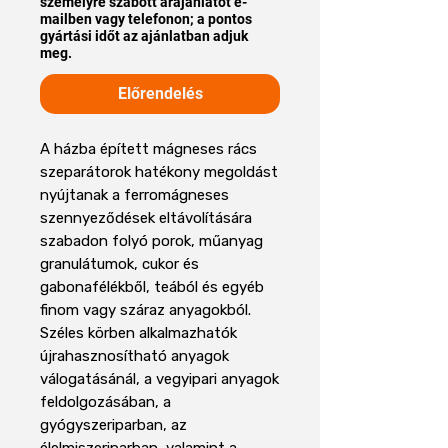
személyre szabott árajánlatot e-
mailben vagy telefonon; a pontos
gyártási időt az ajánlatban adjuk
meg.
Előrendelés
A házba épített mágneses rács
szeparátorok hatékony megoldást
nyújtanak a ferromágneses
szennyeződések eltávolítására
szabadon folyó porok, műanyag
granulátumok, cukor és
gabonafélékből, teából és egyéb
finom vagy száraz anyagokból.
Széles körben alkalmazhatók
újrahasznosítható anyagok
válogatásánál, a vegyipari anyagok
feldolgozásában, a
gyógyszeriparban, az
élelmiszeriparban, valamint a