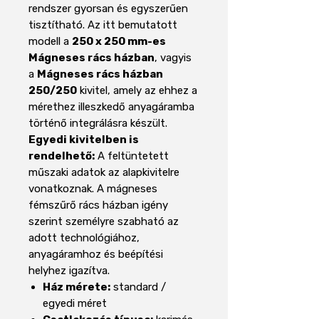
rendszer gyorsan és egyszerűen
tisztítható. Az itt bemutatott
modell a
250 x 250 mm-es
Mágneses rács házban
, vagyis
a
Mágneses rács házban
250/250
kivitel, amely az ehhez a
mérethez illeszkedő anyagáramba
történő integrálásra készült.
Egyedi kivitelben is
rendelhető:
A feltüntetett
műszaki adatok az alapkivitelre
vonatkoznak. A mágneses
fémszűrő rács házban igény
szerint személyre szabható az
adott technológiához,
anyagáramhoz és beépítési
helyhez igazítva.
Ház mérete:
standard /
egyedi méret