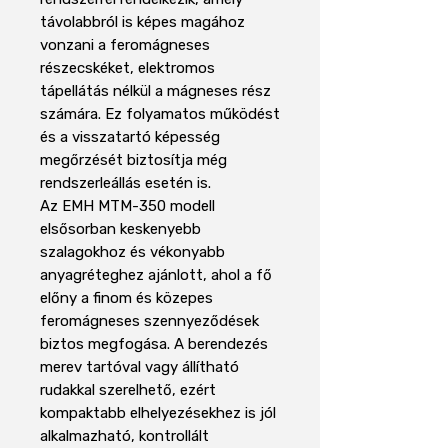
távolabbról is képes magához
vonzani a feromágneses
részecskéket, elektromos
tápellátás nélkül a mágneses rész
számára. Ez folyamatos működést
és a visszatartó képesség
megőrzését biztosítja még
rendszerleállás esetén is.
Az EMH MTM-350 modell
elsősorban keskenyebb
szalagokhoz és vékonyabb
anyagréteghez ajánlott, ahol a fő
előny a finom és közepes
feromágneses szennyeződések
biztos megfogása. A berendezés
merev tartóval vagy állítható
rudakkal szerelhető, ezért
kompaktabb elhelyezésekhez is jól
alkalmazható, kontrollált