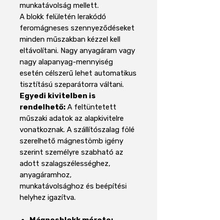
munkatávolság mellett.
A blokk felületén lerakódó
feromágneses szennyeződéseket
minden műszakban kézzel kell
eltávolítani. Nagy anyagáram vagy
nagy alapanyag-mennyiség
esetén célszerű lehet automatikus
tisztítású szeparátorra váltani.
Egyedi kivitelben is
rendelhető:
A feltüntetett
műszaki adatok az alapkivitelre
vonatkoznak. A szállítószalag fölé
szerelhető mágnestömb igény
szerint személyre szabható az
adott szalagszélességhez,
anyagáramhoz,
munkatávolsághoz és beépítési
helyhez igazítva.
Mágnesblokk mérete: