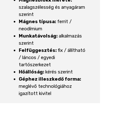
szalagszélesség és anyagáram
szerint
Mágnes típusa:
ferrit /
neodímium
Munkatávolság:
alkalmazás
szerint
Felfüggesztés:
fix / állítható
/ láncos / egyedi
tartószerkezet
Hőállóság:
kérés szerint
Géphez illeszkedő forma:
meglévő technológiához
igazított kivitel
Egyedi igény esetén kérjük,
keressen fel bennünket, és
segítünk a legmegfelelőbb
kialakítás megtervezésében.