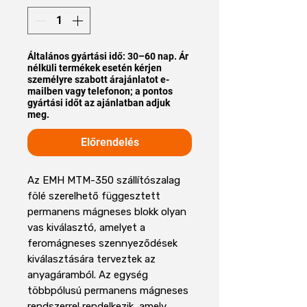
Általános gyártási idő: 30–60 nap. Ár
nélküli termékek esetén kérjen
személyre szabott árajánlatot e-
mailben vagy telefonon; a pontos
gyártási időt az ajánlatban adjuk
meg.
Előrendelés
Az EMH MTM-350 szállítószalag
fölé szerelhető függesztett
permanens mágneses blokk olyan
vas kiválasztó, amelyet a
feromágneses szennyeződések
kiválasztására terveztek az
anyagáramból. Az egység
többpólusú permanens mágneses
rendszerrel rendelkezik, amely