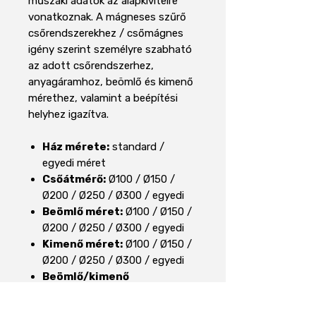
műszaki adatok az alapkivitelre
vonatkoznak. A mágneses szűrő
csőrendszerekhez / csőmágnes
igény szerint személyre szabható
az adott csőrendszerhez,
anyagáramhoz, beömlő és kimenő
mérethez, valamint a beépítési
helyhez igazítva.
Ház mérete:
standard /
egyedi méret
Csőátmérő:
Ø100 / Ø150 /
Ø200 / Ø250 / Ø300 / egyedi
Beömlő méret:
Ø100 / Ø150 /
Ø200 / Ø250 / Ø300 / egyedi
Kimenő méret:
Ø100 / Ø150 /
Ø200 / Ø250 / Ø300 / egyedi
Beömlő/kimenő
csatlakozás típusa:
karimás /
Jacob / hegeszthető /