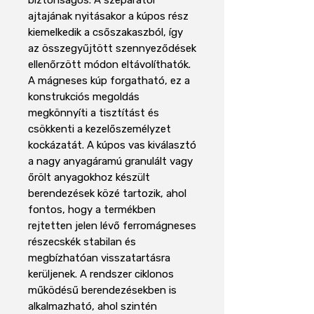
ajtajának nyitásakor a kúpos rész
kiemelkedik a csőszakaszból, így
az összegyűjtött szennyeződések
ellenőrzött módon eltávolíthatók.
A mágneses kúp forgatható, ez a
konstrukciós megoldás
megkönnyíti a tisztítást és
csökkenti a kezelőszemélyzet
kockázatát. A kúpos vas kiválasztó
a nagy anyagáramú granulált vagy
őrölt anyagokhoz készült
berendezések közé tartozik, ahol
fontos, hogy a termékben
rejtetten jelen lévő ferromágneses
részecskék stabilan és
megbízhatóan visszatartásra
kerüljenek. A rendszer ciklonos
működésű berendezésekben is
alkalmazható, ahol szintén