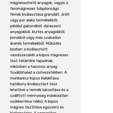
mágnesezhető anyagok, vagyis a
feromágneses tulajdonságú
fémek kiválasztása granulált, őrölt
vagy por alakú termékekből,
például gabonából, daraszerű
anyagokból, lisztes anyagokból,
porokból vagy más szabadon
áramló termékekből. Működés
közben a kiválasztott
vasrészecskék a kúpos mágneses
test felületére tapadnak,
miközben a hasznos anyag
továbbhalad a csővezetékben. A
munkarész kúpos kialakítása
hatékony kiválasztást tesz
lehetővé a termék károsítása és a
szállított mennyiség indokolatlan
csökkentése nélkül. A kúpos
mágnes tisztítása egyszerű és
biztonságos. A szeparátor