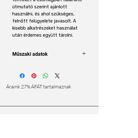
útmutató szerint ajánlott
használni, és ahol szükséges,
felnőtt felügyelete javasolt. A
kisebb alkatrészeket használat
után érdemes együtt tárolni.
Műszaki adatok
Terméktípus
Játék / oktató
készlet
Áraink 27% ÁFÁT tartalmaznak
Téma
Tudomány /
kísérletek /
kreatív
tevékenység
Rólunk
Ajánlott
Otthon, iskola,
felhasználás
oktató ajándék