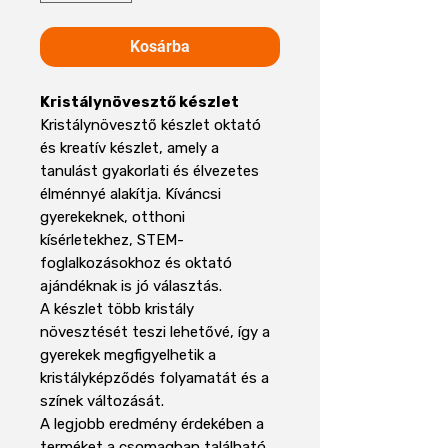
Kosárba
Kristálynövesztő készlet
Kristálynövesztő készlet oktató
és kreatív készlet, amely a
tanulást gyakorlati és élvezetes
élménnyé alakítja. Kíváncsi
gyerekeknek, otthoni
kísérletekhez, STEM-
foglalkozásokhoz és oktató
ajándéknak is jó választás.
A készlet több kristály
növesztését teszi lehetővé, így a
gyerekek megfigyelhetik a
kristályképződés folyamatát és a
színek változását.
A legjobb eredmény érdekében a
terméket a csomagban található