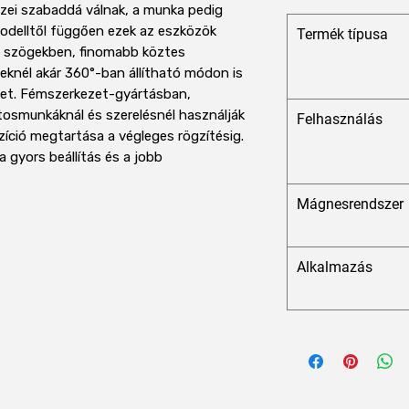
ezei szabaddá válnak, a munka pedig
Modelltől függően ezek az eszközök
Termék típusa
s szögekben, finomabb köztes
eleknél akár 360°-ban állítható módon is
eket. Fémszerkezet-gyártásban,
atosmunkáknál és szerelésnél használják
Felhasználás
zíció megtartása a végleges rögzítésig.
 gyors beállítás és a jobb
Mágnesrendszer
Alkalmazás