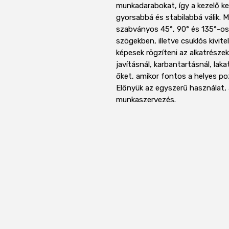
munkadarabokat, így a kezelő k
gyorsabbá és stabilabbá válik. 
szabványos 45°, 90° és 135°-o
szögekben, illetve csuklós kivit
képesek rögzíteni az alkatrész
javításnál, karbantartásnál, lak
őket, amikor fontos a helyes po
Előnyük az egyszerű használat, a
munkaszervezés.