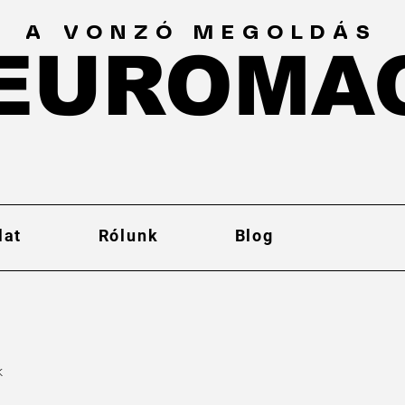
A VONZÓ MEGOLDÁS
EUROMA
EUROMA
lat
Rólunk
Blog
k