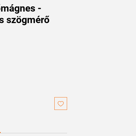
őmágnes -
s szögmérő