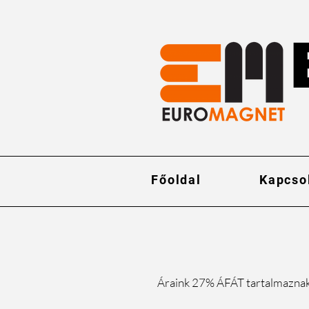
Főoldal
Kapcso
Áraink 27% ÁFÁT tartalmazna