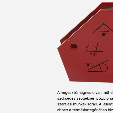
A hegesztőmágnes olyan műhely
szükséges szögekben pozicionál
szerelési munkák során. A jell
ebben a termékkategóriában biz