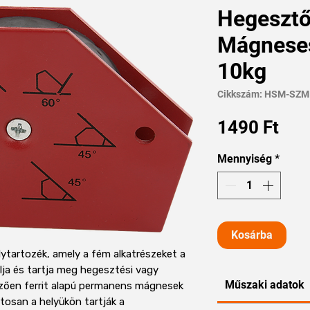
Hegeszt
Mágnese
10kg
Cikkszám: HSM-SZM
Ár
1490 Ft
Mennyiség
*
Kosárba
tartozék, amely a fém alkatrészeket a
ja és tartja meg hegesztési vagy
Műszaki adatok
emzően ferrit alapú permanens mágnesek
tosan a helyükön tartják a