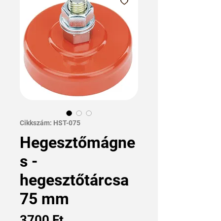
Cikkszám: HST-075
Hegesztőmágne
s -
hegesztőtárcsa
75 mm
Ár
3700 Ft