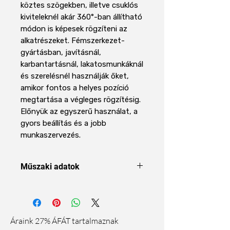
köztes szögekben, illetve csuklós
kiviteleknél akár 360°-ban állítható
módon is képesek rögzíteni az
alkatrészeket. Fémszerkezet-
gyártásban, javításnál,
karbantartásnál, lakatosmunkáknál
és szerelésnél használják őket,
amikor fontos a helyes pozíció
megtartása a végleges rögzítésig.
Előnyük az egyszerű használat, a
gyors beállítás és a jobb
munkaszervezés.
Műszaki adatok
Termék típusa
Hegesztőmágnes
/ hegesztési
pozicionáló
Áraink 27% ÁFÁT tartalmaznak