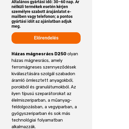
Általános gyártási idő: 30–60 nap. Ár
nélküli termékek esetén kérjen
személyre szabott árajánlatot e-
mailben vagy telefonon; a pontos
gyártási időt az ajánlatban adjuk
meg.
Előrendelés
Házas mágnesrács D250
olyan
házas mágnesrács, amely
ferromágneses szennyeződések
kiválasztására szolgál szabadon
áramló ömlesztett anyagokból,
porokból és granulátumokból. Az
ilyen típusú szeparátorokat az
élelmiszeriparban, a műanyag-
feldolgozásban, a vegyiparban, a
gyógyszeriparban és sok más
technológiai folyamatban
alkalmazzák.