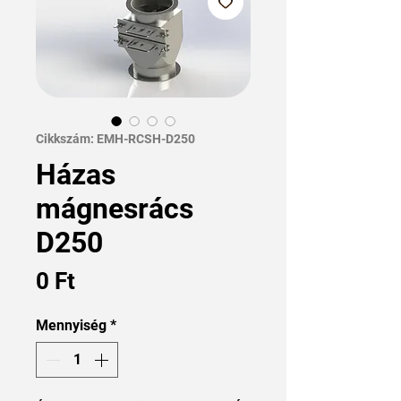
Cikkszám: EMH-RCSH-D250
Házas
mágnesrács
D250
Ár
0 Ft
Mennyiség
*