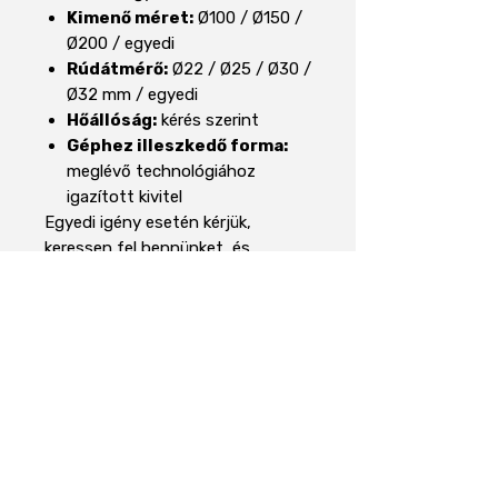
Kimenő méret:
Ø100 / Ø150 /
Ø200 / egyedi
Rúdátmérő:
Ø22 / Ø25 / Ø30 /
Ø32 mm / egyedi
Hőállóság:
kérés szerint
Géphez illeszkedő forma:
meglévő technológiához
igazított kivitel
Egyedi igény esetén kérjük,
keressen fel bennünket, és
segítünk a legmegfelelőbb
kialakítás megtervezésében.
Műszaki adatok
Terméktípus
Házas
mágnesrács
Áraink 27% ÁFÁT tartalmaznak