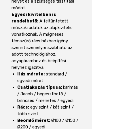
helyet és a szükséges tisztítási
módot.
Egyedi kivitelben is
rendelhető:
A feltüntetett
műszaki adatok az alapkivitelre
vonatkoznak. A mágneses
fémszűrő rács házban igény
szerint személyre szabható az
adott technológiához,
anyagáramhoz és beépítési
helyhez igazítva.
Ház mérete:
standard /
egyedi méret
Csatlakozás típusa:
karimás
/ Jacob / hegeszthető /
bilincses / menetes / egyedi
Rács:
egy szint / két szint /
több szint
Beömlő méret:
Ø100 / Ø150 /
Ø200 / egyedi