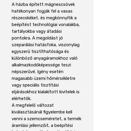
A házba épített mágnescsövek
hatékonyan fogják fel a vasas
részecskéket, és megkönnyítik a
beépítést technológiai vonalakba,
tartályokba vagy átadási
pontokra. A megoldást jó
szeparálási hatásfoka, viszonylag
egyszerű tisztíthatósága és
különböző anyagáramokhoz való
alkalmazkodóképessége teszi
népszerűvé. Igény esetén
magasabb üzemi hőmérsékletre
vagy speciális tisztítási
eljárásokhoz kialakított kivitelek is
elérhetők.
A megfelelő változat
kiválasztásánál figyelembe kell
venni a szemcseméretet, a termék
áramlási jellemzőit, a beépítési