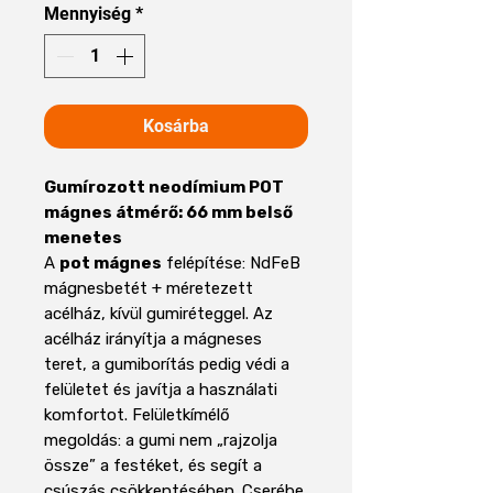
Mennyiség
*
Kosárba
Gumírozott neodímium POT
mágnes átmérő: 66 mm belső
menetes
A
pot mágnes
felépítése: NdFeB
mágnesbetét + méretezett
acélház, kívül gumiréteggel. Az
acélház irányítja a mágneses
teret, a gumiborítás pedig védi a
felületet és javítja a használati
komfortot. Felületkímélő
megoldás: a gumi nem „rajzolja
össze” a festéket, és segít a
csúszás csökkentésében. Cserébe