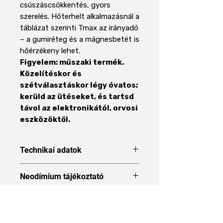
csúszáscsökkentés, gyors
szerelés. Hőterhelt alkalmazásnál a
táblázat szerinti Tmax az irányadó
– a gumiréteg és a mágnesbetét is
hőérzékeny lehet.
Figyelem: műszaki termék.
Közelítéskor és
szétválasztáskor légy óvatos;
kerüld az ütéseket, és tartsd
távol az elektronikától, orvosi
eszközöktől.
Technikai adatok
Forma
Pot
Neodímium tájékoztató
mágnes
Neodímium tájékoztató
Kivitel
Belső
menetes