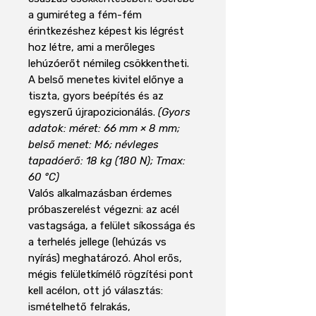
a gumiréteg a fém-fém
érintkezéshez képest kis légrést
hoz létre, ami a merőleges
lehúzóerőt némileg csökkentheti.
A belső menetes kivitel előnye a
tiszta, gyors beépítés és az
egyszerű újrapozicionálás.
(Gyors
adatok: méret: 66 mm × 8 mm;
belső menet: M6; névleges
tapadóerő: 18 kg (180 N); Tmax:
60 °C)
Valós alkalmazásban érdemes
próbaszerelést végezni: az acél
vastagsága, a felület síkossága és
a terhelés jellege (lehúzás vs
nyírás) meghatározó. Ahol erős,
mégis felületkímélő rögzítési pont
kell acélon, ott jó választás:
ismételhető felrakás,