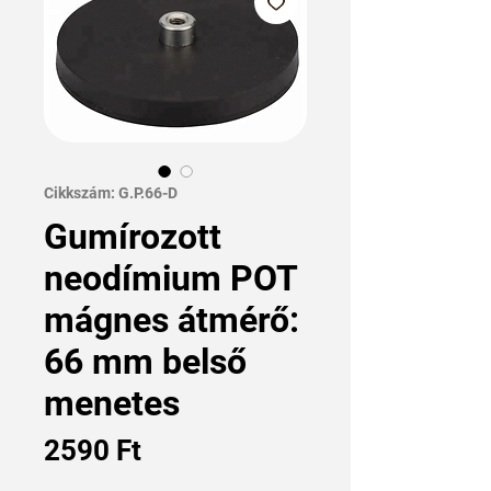
Cikkszám: G.P.66-D
Gumírozott
neodímium POT
mágnes átmérő:
66 mm belső
menetes
Ár
2590 Ft