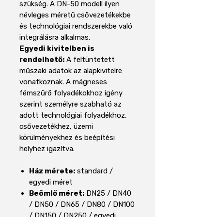
szükség. A DN-50 modell ilyen
névleges méretű csővezetékekbe
és technológiai rendszerekbe való
integrálásra alkalmas.
Egyedi kivitelben is
rendelhető:
A feltüntetett
műszaki adatok az alapkivitelre
vonatkoznak. A mágneses
fémszűrő folyadékokhoz igény
szerint személyre szabható az
adott technológiai folyadékhoz,
csővezetékhez, üzemi
körülményekhez és beépítési
helyhez igazítva.
Ház mérete:
standard /
egyedi méret
Beömlő méret:
DN25 / DN40
/ DN50 / DN65 / DN80 / DN100
/ DN150 / DN250 / egyedi