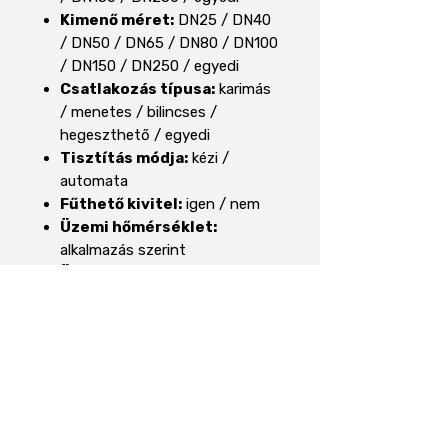
Kimenő méret:
DN25 / DN40
/ DN50 / DN65 / DN80 / DN100
/ DN150 / DN250 / egyedi
Csatlakozás típusa:
karimás
/ menetes / bilincses /
hegeszthető / egyedi
Tisztítás módja:
kézi /
automata
Fűthető kivitel:
igen / nem
Üzemi hőmérséklet:
alkalmazás szerint
Üzemi nyomás:
alkalmazás
szerint
Hőállóság:
kérés szerint
Géphez illeszkedő forma:
meglévő technológiához
igazított kivitel
Egyedi igény esetén kérjük,