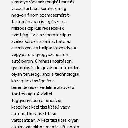
szennyeződések megkötésre és
visszatartásra kerülnek még
nagyon finom szemcseméret-
tartományban is, egészen a
mikroszkopikus részecskék
szintjéig. Ez a szeparátortípus
széles körben alkalmazható az
élelmiszer- és italipartól kezdve a
vegyiparon, gyógyszeriparon,
autóiparon, újrahasznosításon,
gyümölcsfeldolgozáson át minden
olyan területig, ahol a technológiai
közeg tisztasága és a
berendezések védelme alapvető
fontosságú. A kivitel
függvényében a rendszer
készülhet kézi tisztítású vagy
automatikus tisztítású
változatban. A kézi tisztítás olyan
alkalmazásokhoz megfelelő, ahol a