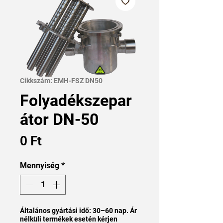
Cikkszám: EMH-FSZ DN50
Folyadékszepar
átor DN-50
Ár
0 Ft
Mennyiség
*
Általános gyártási idő: 30–60 nap. Ár
nélküli termékek esetén kérjen