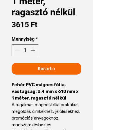
1 méter,
ragasztó nélkül
Ár
3615 Ft
Mennyiség
*
Kosárba
Fehér PVC mágnesfólia,
vastagság: 0.4 mm x 610 mm x
1 méter, ragasztó nélkül
A rugalmas mágnesfólia praktikus
megoldás címkékhez, jelölésekhez,
promóciós anyagokhoz,
rendszerezéshez és