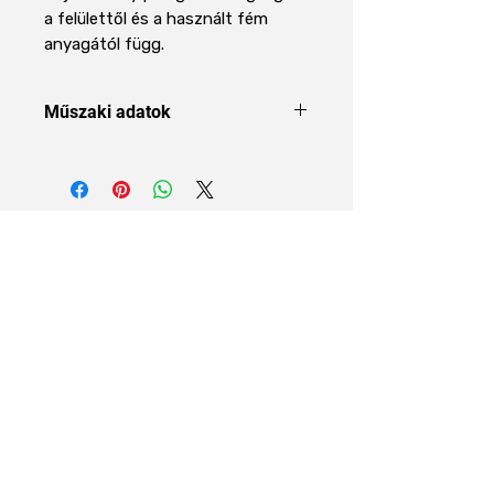
a felülettől és a használt fém
anyagától függ.
Műszaki adatok
Terméktípus
Mágnesfólia
Méret /
610 mm x 1 m
Áraink 27% ÁFÁT tartalmaznak
forma
Vastagság
0,4 mm
Szélesség
610 mm
Rólunk
Hossz
1 m
Rólunk
Szállítási Információk
Felület /
fehér PVC
Cookie irányelvek
kivitel
Adatvédelmi irányelvek