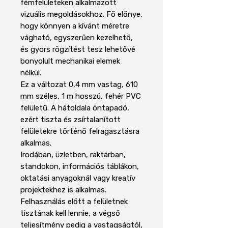
fémfelületeken alkalmazott
vizuális megoldásokhoz. Fő előnye,
hogy könnyen a kívánt méretre
vágható, egyszerűen kezelhető,
és gyors rögzítést tesz lehetővé
bonyolult mechanikai elemek
nélkül.
Ez a változat 0,4 mm vastag, 610
mm széles, 1 m hosszú, fehér PVC
felületű. A hátoldala öntapadó,
ezért tiszta és zsírtalanított
felületekre történő felragasztásra
alkalmas.
Irodában, üzletben, raktárban,
standokon, információs táblákon,
oktatási anyagoknál vagy kreatív
projektekhez is alkalmas.
Felhasználás előtt a felületnek
tisztának kell lennie, a végső
teljesítmény pedig a vastagságtól,