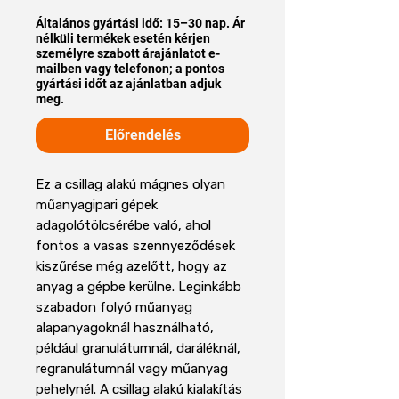
Általános gyártási idő: 15–30 nap. Ár
nélküli termékek esetén kérjen
személyre szabott árajánlatot e-
mailben vagy telefonon; a pontos
gyártási időt az ajánlatban adjuk
meg.
Előrendelés
Ez a csillag alakú mágnes olyan
műanyagipari gépek
adagolótölcsérébe való, ahol
fontos a vasas szennyeződések
kiszűrése még azelőtt, hogy az
anyag a gépbe kerülne. Leginkább
szabadon folyó műanyag
alapanyagoknál használható,
például granulátumnál, daráléknál,
regranulátumnál vagy műanyag
pehelynél. A csillag alakú kialakítás