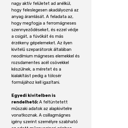
nagy aktív felületet ad anélkül,
hogy feleslegesen akadályozná az
anyag áramlását. A feladata az,
hogy megfogja a ferromágneses
szennyeződéseket, és ezzel védje
a csigát, a fúvókát és más
érzékeny gépelemeket. Az ilyen
kivitelű szeparátorok általában
neodímium mágneses elemekkel és
rozsdamentes acél csövekkel
készülnek, a méretet és a
kialakítást pedig a tölcsér
formájához kell igazítani.
Egyedi kivitelben is
rendelhető:
A feltüntetett
műszaki adatok az alapkivitelre
vonatkoznak. A csillagmágnes
igény szerint személyre szabható