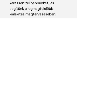
keressen fel bennünket, és
segítünk a legmegfelelőbb
kialakítás megtervezésében.
Technikai adatok
Terméktípus
Csillag alakú
mágnes / hopper
szeparátor
Áraink 27% ÁFÁT tartalmaznak
Fő
Adagolótölcsérben,
felhasználás
műanyagipari
gépeknél
Rólunk
Kezelhető
Műanyag
anyagok
granulátum,
Rólunk
regranulátum,
Szállítási Információk
darálék, pehely
Cookie irányelvek