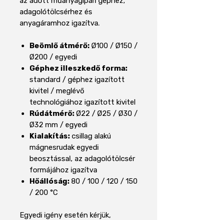
az adott műanyagipari géphez,
adagolótölcsérhez és
anyagáramhoz igazítva.
Beömlő átmérő:
Ø100 / Ø150 /
Ø200 / egyedi
Géphez illeszkedő forma:
standard / géphez igazított
kivitel / meglévő
technológiához igazított kivitel
Rúdátmérő:
Ø22 / Ø25 / Ø30 /
Ø32 mm / egyedi
Kialakítás:
csillag alakú
mágnesrudak egyedi
beosztással, az adagolótölcsér
formájához igazítva
Hőállóság:
80 / 100 / 120 / 150
/ 200 °C
Egyedi igény esetén kérjük,