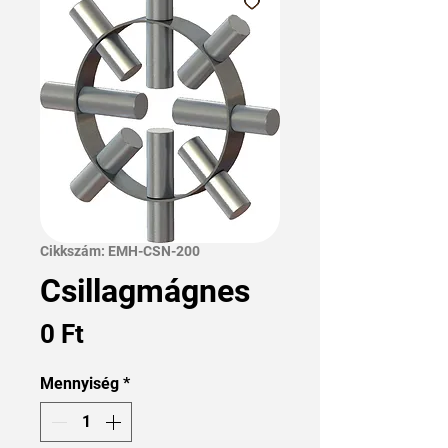
Cikkszám: EMH-CSN-200
Csillagmágnes
Ár
0 Ft
Mennyiség
*