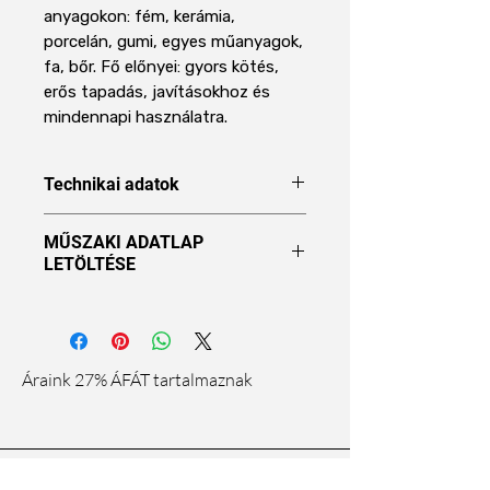
anyagokon: fém, kerámia,
porcelán, gumi, egyes műanyagok,
fa, bőr. Fő előnyei: gyors kötés,
erős tapadás, javításokhoz és
mindennapi használatra.
Technikai adatok
Terméktípus
Pillanatragasztó
MŰSZAKI ADATLAP
LETÖLTÉSE
Kiszerelés /
2 g
formátum
Kémiai alap
cianoakrilát
Áraink 27% ÁFÁT tartalmaznak
/ technológia
Felhasználás
kis felületek
gyors, erős