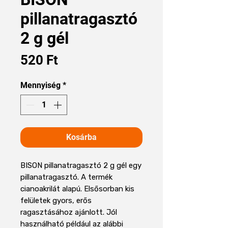
pillanatragasztó
2 g gél
Ár
520 Ft
Mennyiség
*
Kosárba
BISON pillanatragasztó 2 g gél egy
pillanatragasztó. A termék
cianoakrilát alapú. Elsősorban kis
felületek gyors, erős
ragasztásához ajánlott. Jól
használható például az alábbi