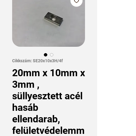
Cikkszám: SE20x10x3H/4f
20mm x 10mm x
3mm ,
süllyesztett acél
hasáb
ellendarab,
felületvédelemm