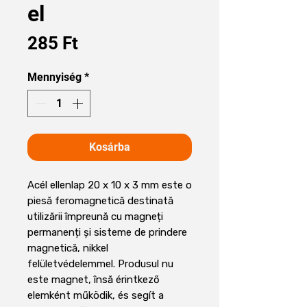
el
Ár
285 Ft
Mennyiség
*
Kosárba
Acél ellenlap 20 x 10 x 3 mm este o
piesă feromagnetică destinată
utilizării împreună cu magneți
permanenți și sisteme de prindere
magnetică, nikkel
felületvédelemmel. Produsul nu
este magnet, însă érintkező
elemként működik, és segít a