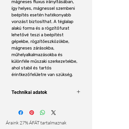
mágneses fluxus irányításában,
így helyes, mágnessel szembeni
beépítés esetén hatékonyabb
vonzást biztosíthat. A téglalap
alakú forma és a rögzítőfurat
lehetővé teszi a beépítést
gépekbe, rögzítőeszközökbe,
mágneses zárásokba,
műhelyalkalmazásokba és
különféle műszaki szerkezetekbe,
ahol stabil és tartós
érintkezőfelületre van szükség.
Technikai adatok
Forma
Blokk
Méret
20 x 10 x 3
Áraink 27% ÁFÁT tartalmaznak
mm