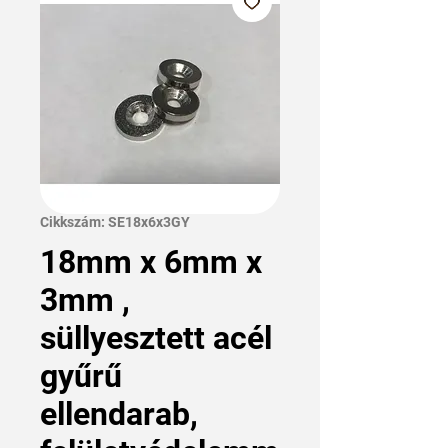
Cikkszám: SE18x6x3GY
18mm x 6mm x
3mm ,
süllyesztett acél
gyűrű
ellendarab,