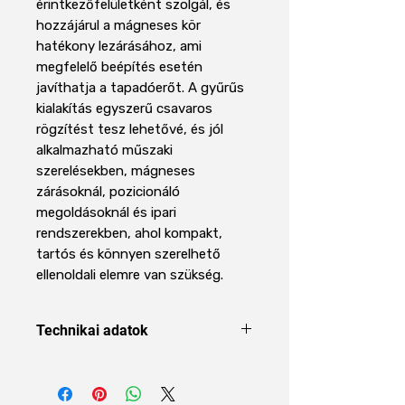
érintkezőfelületként szolgál, és
hozzájárul a mágneses kör
hatékony lezárásához, ami
megfelelő beépítés esetén
javíthatja a tapadóerőt. A gyűrűs
kialakítás egyszerű csavaros
rögzítést tesz lehetővé, és jól
alkalmazható műszaki
szerelésekben, mágneses
zárásoknál, pozicionáló
megoldásoknál és ipari
rendszerekben, ahol kompakt,
tartós és könnyen szerelhető
ellenoldali elemre van szükség.
Technikai adatok
Forma
Gyűrű