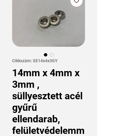
Cikkszám: SE14x4x3GY
14mm x 4mm x
3mm ,
süllyesztett acél
gyűrű
ellendarab,
felületvédelemm