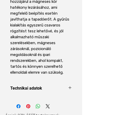
hozzájárul a mágneses kör
hatékony lezárásához, ami
megfelelő beépítés esetén
javíthatja a tapadóerőt. A gyűrűs
kialakítás egyszerű csavaros
rögzítést tesz lehetővé, és jól
alkalmazható műszaki
szerelésekben, mágneses
zárásoknál, pozicionáló
megoldásoknál és ipari
rendszerekben, ahol kompakt,
tartós és könnyen szerelhető
ellenoldali elemre van szükség.
Technikai adatok
Forma
Gyűrű
Méret
14 x 4 x 3