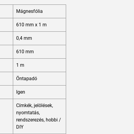
Mágnesfólia
610 mm x 1 m
0,4 mm
610 mm
1 m
Öntapadó
Igen
Címkék, jelölések,
nyomtatás,
rendszerezés, hobbi /
DIY