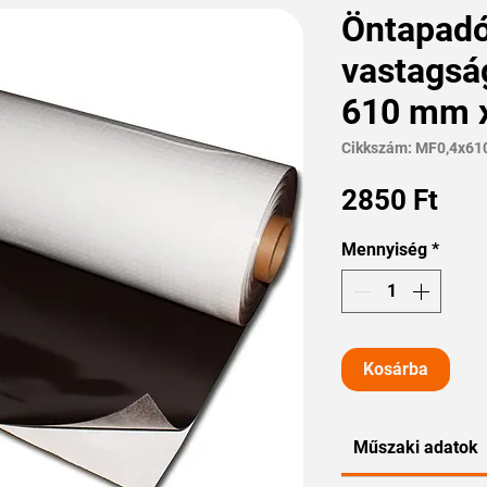
Öntapadó
vastagsá
610 mm x
Cikkszám: MF0,4x61
Ár
2850 Ft
Mennyiség
*
Kosárba
Műszaki adatok