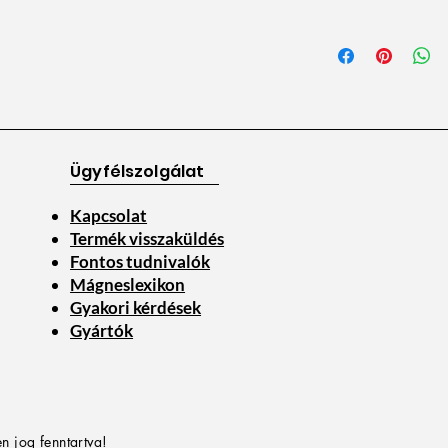
Ügyfélszolgálat
Kapcsolat
Termék visszaküldés
Fontos tudnivalók
Mágneslexikon
Gyakori kérdések
Gyártók
n jog fenntartva!