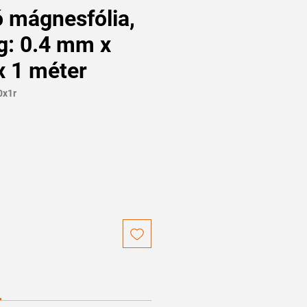
 mágnesfólia,
g: 0.4 mm x
 1 méter
0x1r