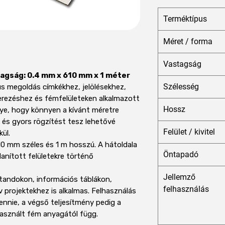
Terméktípus
Méret / forma
Vastagság
agság: 0.4 mm x 610 mm x 1 méter
Szélesség
us megoldás címkékhez, jelölésekhez,
rezéshez és fémfelületeken alkalmazott
Hossz
nye, hogy könnyen a kívánt méretre
 és gyors rögzítést tesz lehetővé
Felület / kivitel
ül.
10 mm széles és 1 m hosszú. A hátoldala
Öntapadó
lanított felületekre történő
Jellemző
standokon, információs táblákon,
felhasználás
v projektekhez is alkalmas. Felhasználás
 lennie, a végső teljesítmény pedig a
 használt fém anyagától függ.