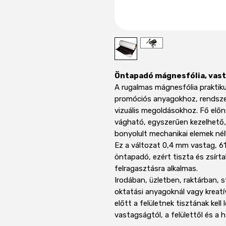
Öntapadó mágnesfólia, vast
A rugalmas mágnesfólia praktik
promóciós anyagokhoz, rendsze
vizuális megoldásokhoz. Fő elő
vágható, egyszerűen kezelhető,
bonyolult mechanikai elemek nélk
Ez a változat 0,4 mm vastag, 6
öntapadó, ezért tiszta és zsírta
felragasztásra alkalmas.
Irodában, üzletben, raktárban, 
oktatási anyagoknál vagy kreatí
előtt a felületnek tisztának kell
vastagságtól, a felülettől és a