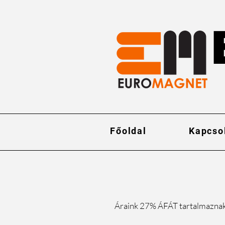
Főoldal
Kapcso
Áraink 27% ÁFÁT tartalmazna