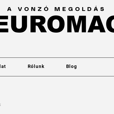
A VONZÓ MEGOLDÁS
EUROMA
EUROMA
lat
Rólunk
Blog
k