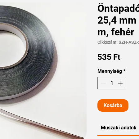
Öntapadó
25,4 mm 
m, fehér
Cikkszám: SZH-ASZ
Ár
535 Ft
Mennyiség
*
Kosárba
Műszaki adatok