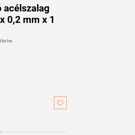
 acélszalag
x 0,2 mm x 1
-25x1m