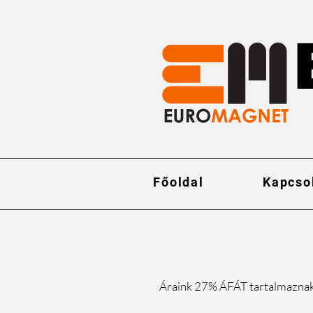
Főoldal
Kapcso
Áraink 27% ÁFÁT tartalmazna