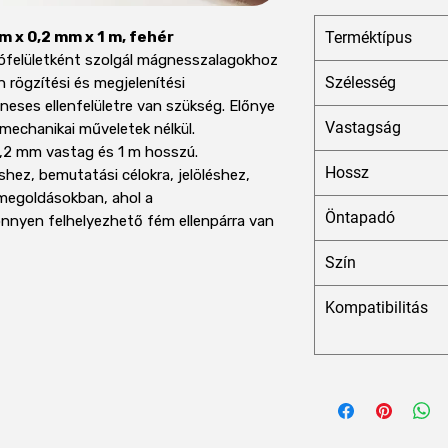
 x 0,2 mm x 1 m, fehér
Terméktípus
ófelületként szolgál mágnesszalagokhoz
Szélesség
n rögzítési és megjelenítési
eses ellenfelületre van szükség. Előnye
Vastagság
 mechanikai műveletek nélkül.
0,2 mm vastag és 1 m hosszú.
Hossz
hez, bemutatási célokra, jelöléshez,
megoldásokban, ahol a
Öntapadó
nnyen felhelyezhető fém ellenpárra van
Szín
Kompatibilitás