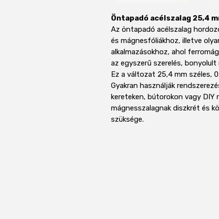
Öntapadó acélszalag 25,4 mm
Az öntapadó acélszalag hordoz
és mágnesfóliákhoz, illetve olya
alkalmazásokhoz, ahol ferromágn
az egyszerű szerelés, bonyolult
Ez a változat 25,4 mm széles, 
Gyakran használják rendszerezés
kereteken, bútorokon vagy DIY 
mágnesszalagnak diszkrét és kö
szüksége.