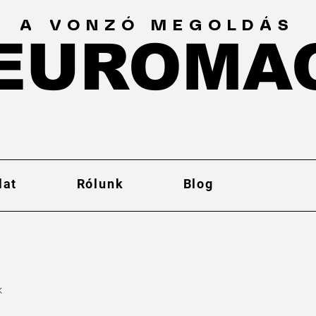
A VONZÓ MEGOLDÁS
EUROMA
EUROMA
lat
Rólunk
Blog
k