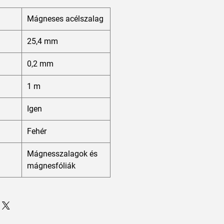
Mágneses acélszalag
25,4 mm
0,2 mm
1 m
Igen
Fehér
Mágnesszalagok és
mágnesfóliák