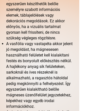
egyszerűen készíthetők belőle
személyre szabott információs
elemek, táblajelölések vagy
dekorációs megoldások. Ez akkor
előnyös, ha a vizuális tartalmat
gyorsan kell frissíteni, de nincs
szükség végleges rögzítésre.
A vasfólia vagy vastapéta akkor jelent
jó megoldást, ha mágnesesen
használható felületet kell kialakítani
festés és bonyolult előkészítés nélkül.
A hajlékony anyag sík felületeken,
sarkoknál és íves részeknél is
alkalmazható, a ragasztós hátoldal
pedig megkönnyíti a felhelyezést. Így
egyszerűen kialakítható belőle
mágneses üzenőfelület jegyzetekhez,
képekhez vagy egyéb irodai
információkhoz.