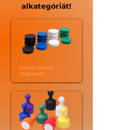
alkategóriát!
Színes korong
mágnesek