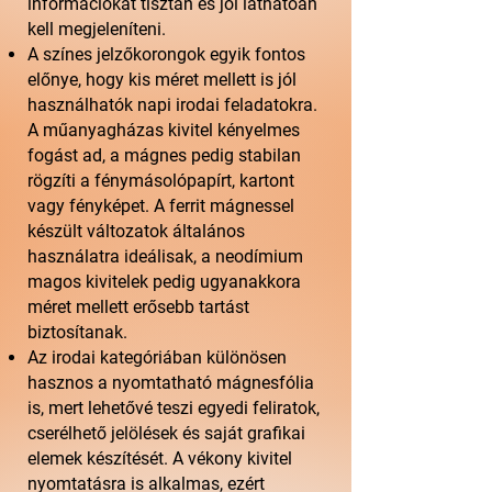
információkat tisztán és jól láthatóan
kell megjeleníteni.
A színes jelzőkorongok egyik fontos
előnye, hogy kis méret mellett is jól
használhatók napi irodai feladatokra.
A műanyagházas kivitel kényelmes
fogást ad, a mágnes pedig stabilan
rögzíti a fénymásolópapírt, kartont
vagy fényképet. A ferrit mágnessel
készült változatok általános
használatra ideálisak, a neodímium
magos kivitelek pedig ugyanakkora
méret mellett erősebb tartást
biztosítanak.
Az irodai kategóriában különösen
hasznos a nyomtatható mágnesfólia
is, mert lehetővé teszi egyedi feliratok,
cserélhető jelölések és saját grafikai
elemek készítését. A vékony kivitel
nyomtatásra is alkalmas, ezért