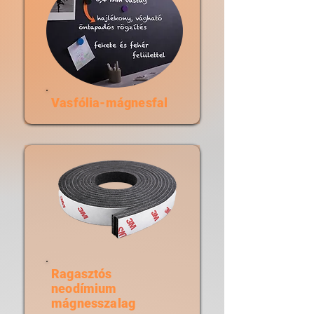
Vasfólia-mágnesfal
Ragasztós
neodímium
mágnesszalag