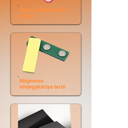
Színes táblamágnes
puppet
Mágneses
névjegykártya tartó