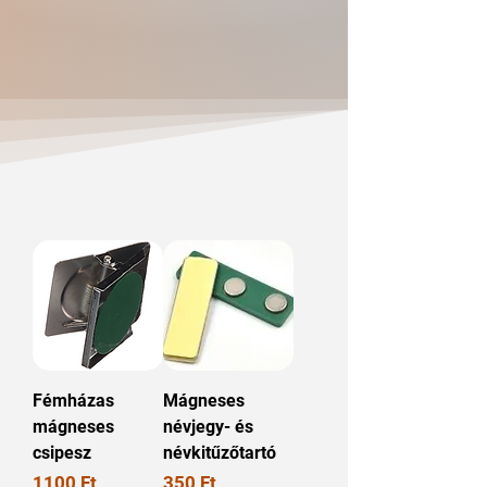
Fémházas
Mágneses
mágneses
névjegy- és
csipesz
névkitűzőtartó
Ár
Ár
1100 Ft
350 Ft