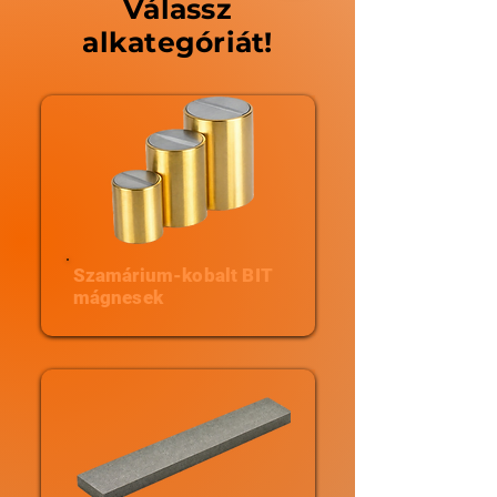
Válassz
alkategóriát!
Szamárium-kobalt BIT
mágnesek