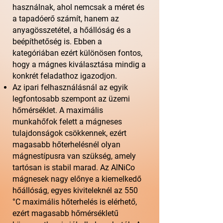
használnak, ahol nemcsak a méret és
a tapadóerő számít, hanem az
anyagösszetétel, a hőállóság és a
beépíthetőség is. Ebben a
kategóriában ezért különösen fontos,
hogy a mágnes kiválasztása mindig a
konkrét feladathoz igazodjon.
Az ipari felhasználásnál az egyik
legfontosabb szempont az üzemi
hőmérséklet. A maximális
munkahőfok felett a mágneses
tulajdonságok csökkennek, ezért
magasabb hőterhelésnél olyan
mágnestípusra van szükség, amely
tartósan is stabil marad. Az AlNiCo
mágnesek nagy előnye a kiemelkedő
hőállóság, egyes kiviteleknél az 550
°C maximális hőterhelés is elérhető,
ezért magasabb hőmérsékletű