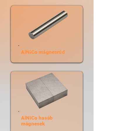
AlNiCo mágnesrúd
AlNiCo hasáb
mágnesek