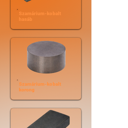
Szamárium-kobalt
hasáb
Szamárium-kobalt
korong