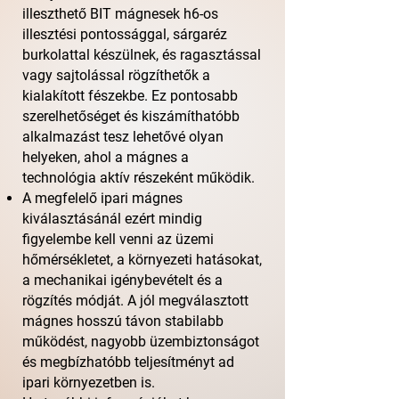
illeszthető BIT mágnesek h6-os
illesztési pontossággal, sárgaréz
burkolattal készülnek, és ragasztással
vagy sajtolással rögzíthetők a
kialakított fészekbe. Ez pontosabb
szerelhetőséget és kiszámíthatóbb
alkalmazást tesz lehetővé olyan
helyeken, ahol a mágnes a
technológia aktív részeként működik.
A megfelelő ipari mágnes
kiválasztásánál ezért mindig
figyelembe kell venni az üzemi
hőmérsékletet, a környezeti hatásokat,
a mechanikai igénybevételt és a
rögzítés módját. A jól megválasztott
mágnes hosszú távon stabilabb
működést, nagyobb üzembiztonságot
és megbízhatóbb teljesítményt ad
ipari környezetben is.