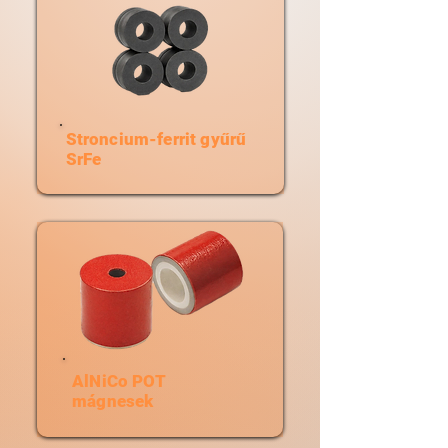
Stroncium-ferrit gyűrű
SrFe
AlNiCo POT
mágnesek