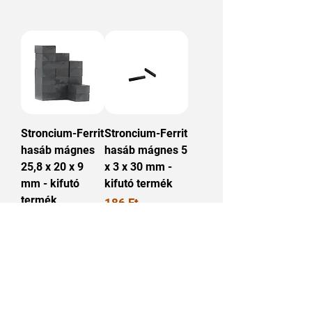
Stroncium-Ferrit
Stroncium-Ferrit
hasáb mágnes
hasáb mágnes 5
25,8 x 20 x 9
x 3 x 30 mm -
mm - kifutó
kifutó termék
termék
Ár
186 Ft
Ár
191 Ft
Kosárba
Kosárba