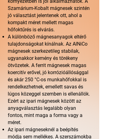
környezetben is jól alkalmazhatók. A
Szamárium-Kobalt mágnesek szintén
jó választást jelentenek ott, ahol a
kompakt méret mellett magas
hőfoktűrés is elvárás.
A különböző mágnesanyagok eltérő
tulajdonságokat kínálnak. Az AlNiCo
mágnesek szerkezetileg stabilak,
ugyanakkor kemény és törékeny
ötvözetek. A ferrit mágnesek magas
koercitív erővel, jó korrózióállósággal
és akár 250 °C-os munkahőfokkal is
rendelkezhetnek, emellett savas és
lúgos közeggel szemben is ellenállók.
Ezért az ipari mágnesek között az
anyagválasztás legalább olyan
fontos, mint maga a forma vagy a
méret.
Az ipari mágneseknél a beépítés
módja sem mellékes. A szerszámokba