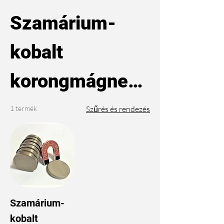
Szamárium-
kobalt
korongmágnese
k
1 termék
Szűrés és rendezés
Szamárium-
kobalt