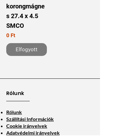
korongmágne
s 27.4 x 4.5
SMCO
Ár
0 Ft
Elfogyott
Rólunk
Rólunk
Szállítási Információk
Cookie irányelvek
Adatvédelmi irányelvek
Általános Szerződési Feltételek