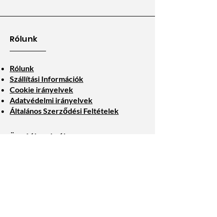
Rólunk
Rólunk
Szállítási Információk
Cookie irányelvek
Adatvédelmi irányelvek
Általános Szerződési Feltételek
Ügyfélszolgálat
Kapcsolat
Termék visszaküldés
Fontos tudnivalók
Mágneslexikon
Gyakori kérdések