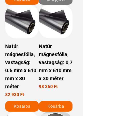
Natúr
Natúr
mágnesfólia,
mágnesfólia,
vastagság:
vastagság: 0,7
0.5 mm x 610
mm x 610 mm
mm x 30
x 30 méter
méter
Ár
98 360 Ft
Ár
82 930 Ft
Kosárba
Kosárba