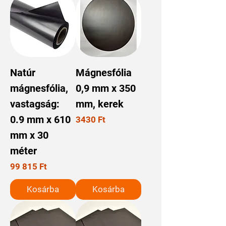
Natúr
Mágnesfólia
mágnesfólia,
0,9 mm x 350
vastagság:
mm, kerek
0.9 mm x 610
Ár
3430 Ft
mm x 30
méter
Ár
99 815 Ft
Kosárba
Kosárba