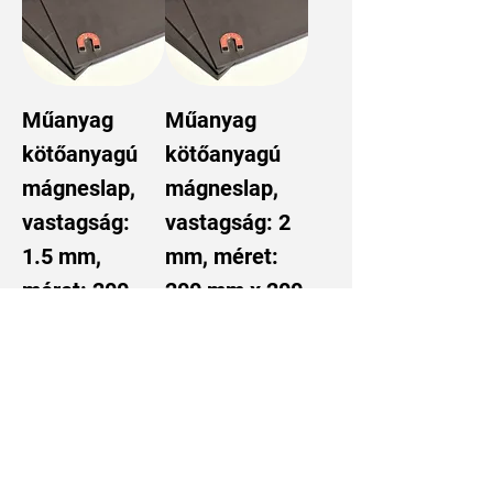
Műanyag
Műanyag
kötőanyagú
kötőanyagú
mágneslap,
mágneslap,
vastagság:
vastagság: 2
1.5 mm,
mm, méret:
méret: 200
200 mm x 200
mm x 200 mm
mm
Ár
Ár
1865 Ft
2490 Ft
Kosárba
Kosárba