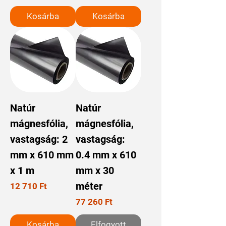
Kosárba
Kosárba
Natúr
Natúr
mágnesfólia,
mágnesfólia,
vastagság: 2
vastagság:
mm x 610 mm
0.4 mm x 610
x 1 m
mm x 30
méter
Ár
12 710 Ft
Ár
77 260 Ft
Kosárba
Elfogyott