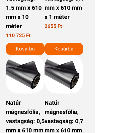
1.5 mm x 610
mm x 610 mm
mm x 10
x 1 méter
méter
Ár
2655 Ft
Ár
110 725 Ft
Kosárba
Kosárba
Natúr
Natúr
mágnesfólia,
mágnesfólia,
vastagság: 0,5
vastagság: 0,7
mm x 610 mm
mm x 610 mm