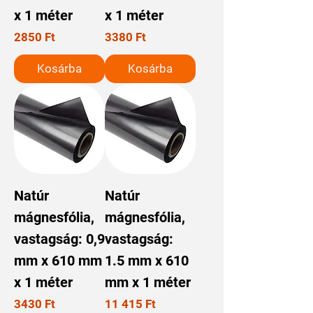
x 1 méter
x 1 méter
Ár
Ár
2850 Ft
3380 Ft
Kosárba
Kosárba
Natúr
Natúr
mágnesfólia,
mágnesfólia,
vastagság: 0,9
vastagság:
mm x 610 mm
1.5 mm x 610
x 1 méter
mm x 1 méter
Ár
Ár
3430 Ft
11 415 Ft