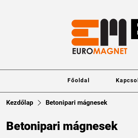
Főoldal
Kapcso
Kezdőlap
Betonipari mágnesek
Betonipari mágnesek