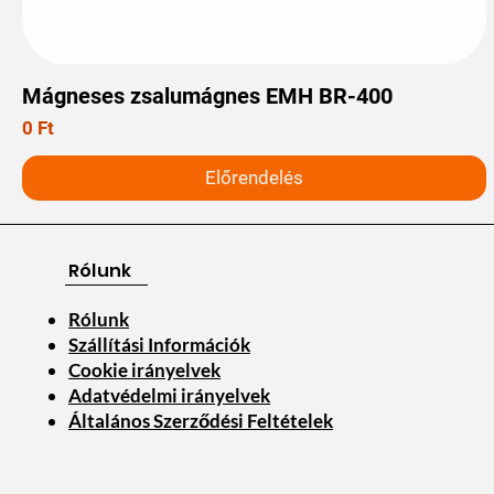
Mágneses zsalumágnes EMH BR-400
Ár
0 Ft
Előrendelés
Rólunk
Rólunk
Szállítási Információk
Cookie irányelvek
Adatvédelmi irányelvek
Általános Szerződési Feltételek