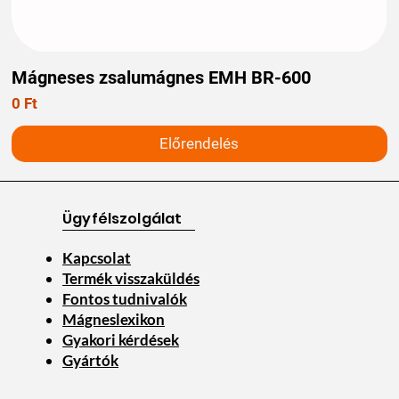
Mágneses zsalumágnes EMH BR-600
Ár
0 Ft
Előrendelés
Ügyfélszolgálat
Kapcsolat
Termék visszaküldés
Fontos tudnivalók
Mágneslexikon
Gyakori kérdések
Gyártók