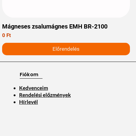
Mágneses zsalumágnes EMH BR-2100
Ár
0 Ft
Előrendelés
Fiókom
Kedvenceim
Rendelési előzmények
Hírlevél