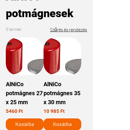
potmágnesek
5 termék
Szűrés és rendezés
AlNiCo
AlNiCo
potmágnes 27
potmágnes 35
x 25 mm
x 30 mm
Ár
Ár
5460 Ft
10 985 Ft
Kosárba
Kosárba