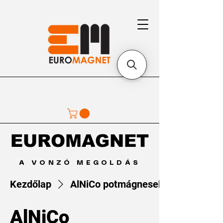
EUROMAGNET
EUROMAGNET
A VONZÓ MEGOLDÁS
Kezdőlap
AlNiCo potmágnesek
AlNiCo