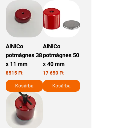
AlNiCo
AlNiCo
potmágnes 38
potmágnes 50
x 11 mm
x 40 mm
Ár
Ár
8515 Ft
17 650 Ft
Kosárba
Kosárba