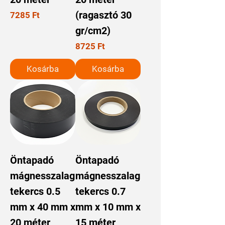
(ragasztó 30
Ár
7285 Ft
gr/cm2)
Ár
8725 Ft
Kosárba
Kosárba
Öntapadó
Öntapadó
mágnesszalag
mágnesszalag
tekercs 0.5
tekercs 0.7
mm x 40 mm x
mm x 10 mm x
20 méter
15 méter