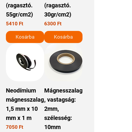
(ragasztó.
(ragasztó.
55gr/cm2)
30gr/cm2)
Ár
Ár
5410 Ft
6300 Ft
Kosárba
Kosárba
Neodímium
Mágnesszalag
mágnesszalag
, vastagság:
1,5 mm x 10
2mm,
mm x 1 m
szélesség:
10mm
Ár
7050 Ft