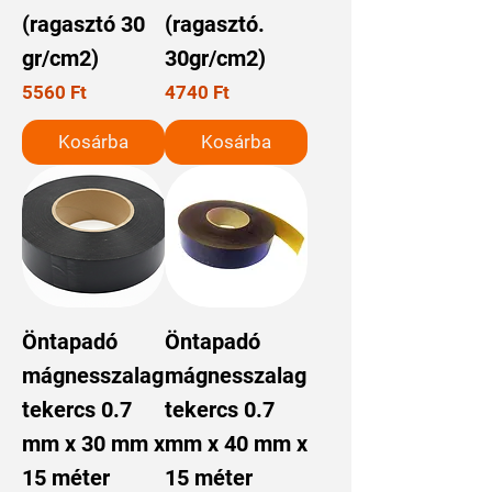
(ragasztó 30
(ragasztó.
gr/cm2)
30gr/cm2)
Ár
Ár
5560 Ft
4740 Ft
Kosárba
Kosárba
Öntapadó
Öntapadó
mágnesszalag
mágnesszalag
tekercs 0.7
tekercs 0.7
mm x 30 mm x
mm x 40 mm x
15 méter
15 méter