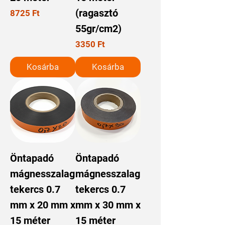
(ragasztó
Ár
8725 Ft
55gr/cm2)
Ár
3350 Ft
Kosárba
Kosárba
Öntapadó
Öntapadó
mágnesszalag
mágnesszalag
tekercs 0.7
tekercs 0.7
mm x 20 mm x
mm x 30 mm x
15 méter
15 méter