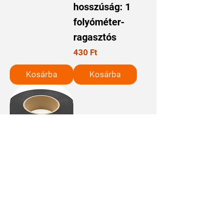
hosszúság: 1
folyóméter-
ragasztós
Ár
430 Ft
Kosárba
Kosárba
Öntapadó
mágnesszalag
tekercs 0.7
mm x 40 mm x