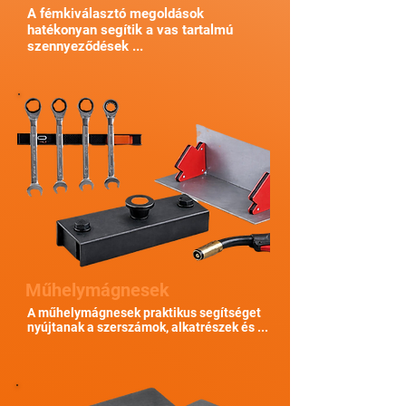
A fémkiválasztó megoldások
hatékonyan segítik a vas tartalmú
szennyeződések ...
Műhelymágnesek
A műhelymágnesek praktikus segítséget
nyújtanak a szerszámok, alkatrészek és ...