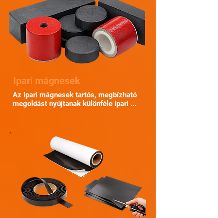
Ipari mágnesek
Az ipari mágnesek tartós, megbízható
megoldást nyújtanak különféle ipari ...