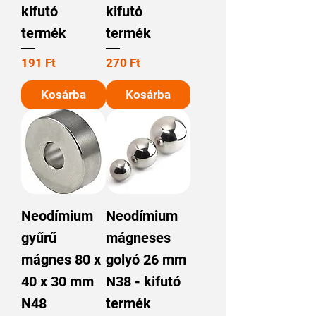
kifutó
kifutó
termék
termék
Ár
Ár
191 Ft
270 Ft
Kosárba
Kosárba
Neodímium
Neodímium
gyűrű
mágneses
mágnes 80 x
golyó 26 mm
40 x 30 mm
N38 - kifutó
N48
termék