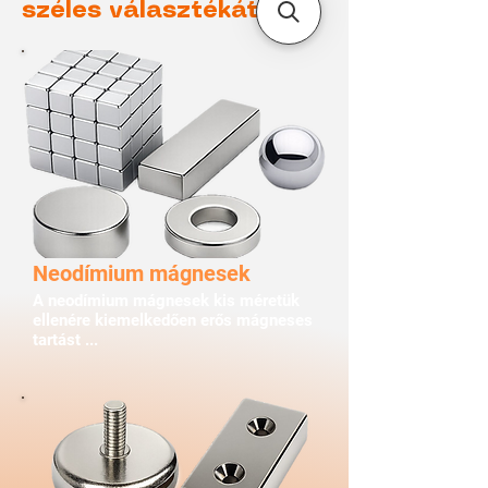
széles választékát
Neodímium mágnesek
A neodímium mágnesek kis méretük
ellenére kiemelkedően erős mágneses
tartást ...