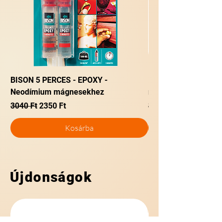
BISON 5 PERCES - EPOXY -
BISON METAL - EPO
Neodímium mágnesekhez
mágnes ragasztásá
Szokásos ár
Akciós ár
Szokásos ár
3040 Ft
2350 Ft
3690 Ft
Kosárba
Újdonságok