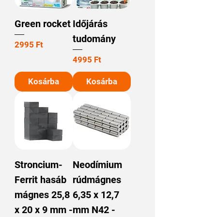
Green rocket
Időjárás
tudomány
Ár
2995 Ft
Ár
4995 Ft
Kosárba
Kosárba
Stroncium-
Neodímium
Ferrit hasáb
rúdmágnes
mágnes 25,8
6,35 x 12,7
x 20 x 9 mm -
mm N42 -