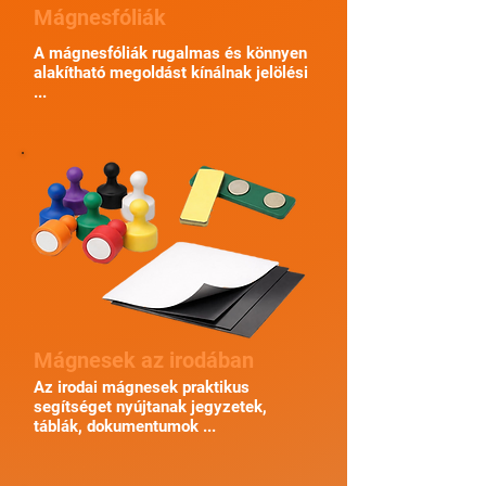
Mágnesfóliák
A mágnesfóliák rugalmas és könnyen
alakítható megoldást kínálnak jelölési
...
Mágnesek az irodában
Az irodai mágnesek praktikus
segítséget nyújtanak jegyzetek,
táblák, dokumentumok ...