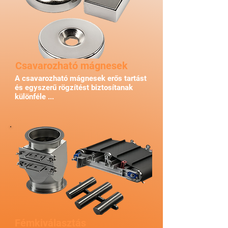
Csavarozható mágnesek
A csavarozható mágnesek erős tartást
és egyszerű rögzítést biztosítanak
különféle ...
Fémkiválasztás