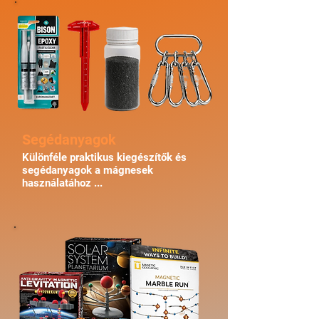
Segédanyagok
Különféle praktikus kiegészítők és
segédanyagok a mágnesek
használatához ...