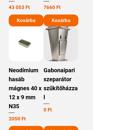
Ár
Ár
43 053 Ft
7660 Ft
Kosárba
Kosárba
Neodímium
Gabonaipari
hasáb
szeparátor
mágnes 40 x
szűkítőházza
12 x 9 mm
l
N35
Ár
0 Ft
Ár
2050 Ft