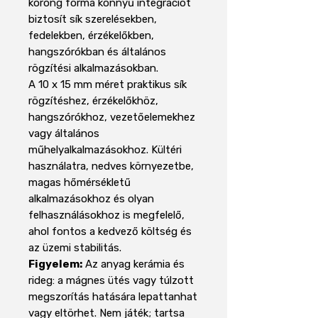
korong forma könnyű integrációt
biztosít sík szerelésekben,
fedelekben, érzékelőkben,
hangszórókban és általános
rögzítési alkalmazásokban.
A 10 x 15 mm méret praktikus sík
rögzítéshez, érzékelőkhöz,
hangszórókhoz, vezetőelemekhez
vagy általános
műhelyalkalmazásokhoz. Kültéri
használatra, nedves környezetbe,
magas hőmérsékletű
alkalmazásokhoz és olyan
felhasználásokhoz is megfelelő,
ahol fontos a kedvező költség és
az üzemi stabilitás.
Figyelem:
Az anyag kerámia és
rideg: a mágnes ütés vagy túlzott
megszorítás hatására lepattanhat
vagy eltörhet. Nem játék; tartsa