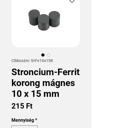
Cikkszám: SrFe10x15K
Stroncium-Ferrit
korong mágnes
10 x 15 mm
Ár
215 Ft
Mennyiség
*