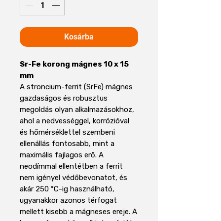
Kosárba
Sr-Fe korong mágnes 10 x 15
mm
A stroncium-ferrit (SrFe) mágnes
gazdaságos és robusztus
megoldás olyan alkalmazásokhoz,
ahol a nedvességgel, korrózióval
és hőmérséklettel szembeni
ellenállás fontosabb, mint a
maximális fajlagos erő. A
neodímmal ellentétben a ferrit
nem igényel védőbevonatot, és
akár 250 °C-ig használható,
ugyanakkor azonos térfogat
mellett kisebb a mágneses ereje. A