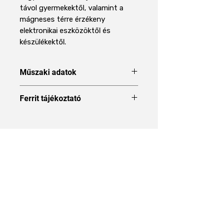
távol gyermekektől, valamint a
mágneses térre érzékeny
elektronikai eszközöktől és
készülékektől.
Műszaki adatok
Forma
Korong
Ferrit tájékoztató
A Ferrit mágnes mágnes típus
Méret
10 x 15 mm
ismertetése
Átmérő
10 mm
Áraink 27% ÁFÁT tartalmaznak
Magasság
15 mm
Anyag
Stroncium-ferrit
(SrFe12O19 /
Rólunk
SrFe)