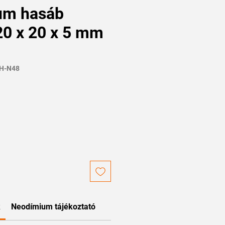
um hasáb
0 x 20 x 5 mm
5H-N48
k
Neodímium tájékoztató