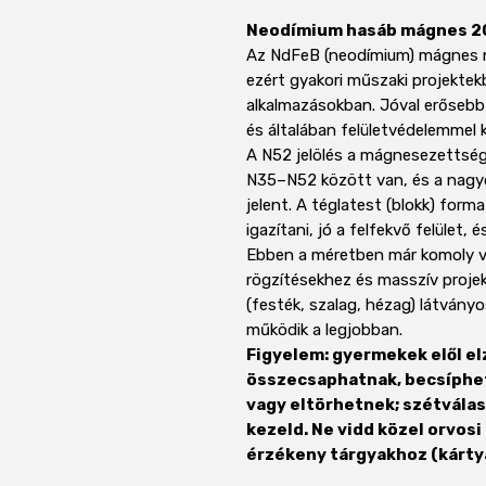
Neodímium hasáb mágnes 20
Az NdFeB (neodímium) mágnes n
ezért gyakori műszaki projektekb
alkalmazásokban. Jóval erősebb
és általában felületvédelemmel k
A N52 jelölés a mágnesezettség
N35–N52 között van, és a nagy
jelent. A téglatest (blokk) form
igazítani, jó a felfekvő felület,
Ebben a méretben már komoly v
rögzítésekhez és masszív projekt
(festék, szalag, hézag) látvány
működik a legjobban.
Figyelem: gyermekek elől el
összecsaphatnak, becsíphet
vagy eltörhetnek; szétvála
kezeld. Ne vidd közel orvo
érzékeny tárgyakhoz (kártyá