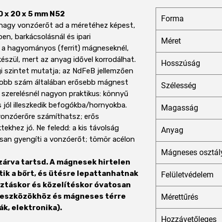
 x 20 x 5 mm N52
Forma
agy vonzóerőt ad a méretéhez képest,
en, barkácsolásnál és ipari
Méret
 a hagyományos (ferrit) mágneseknél,
észül, mert az anyag idővel korrodálhat.
Hosszúság
i szintet mutatja; az NdFeB jellemzően
obb szám általában erősebb mágnest
Szélesség
a szerelésnél nagyon praktikus: könnyű
 és jól illeszkedik befogókba/hornyokba.
Magasság
onzóerőre számíthatsz; erős
ekhez jó. Ne feledd: a kis távolság
Anyag
osan gyengíti a vonzóerőt; tömör acélon
Mágneses osztál
zárva tartsd. A mágnesek hirtelen
ik a bőrt, és ütésre lepattanhatnak
Felületvédelem
sztáskor és közelítéskor óvatosan
si eszközökhöz és mágneses térre
Mérettűrés
k, elektronika).
Hozzávetőleges