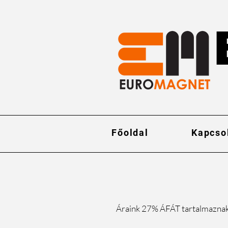
Főoldal
Kapcso
Áraink 27% ÁFÁT tartalmazna