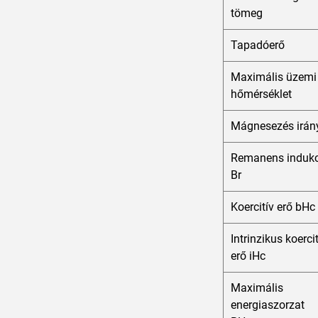
tömeg
Tapadóerő
Maximális üzemi
hőmérséklet
Mágnesezés irán
Remanens indukc
Br
Koercitív erő bHc
Intrinzikus koerci
erő iHc
Maximális
energiaszorzat