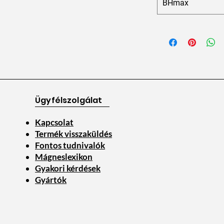
BHmax
Ügyfélszolgálat
Kapcsolat
Termék visszaküldés
Fontos tudnivalók
Mágneslexikon
Gyakori kérdések
Gyártók