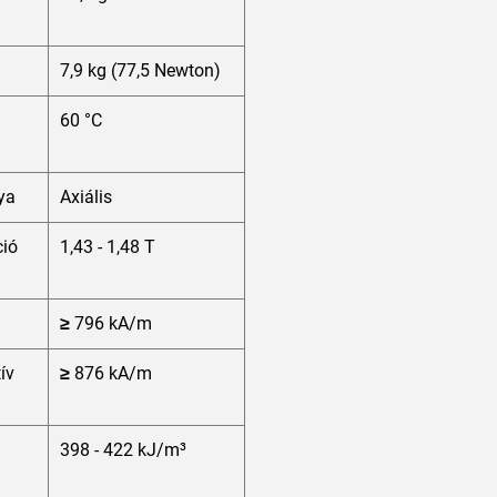
7,9 kg (77,5 Newton)
60 °C
ya
Axiális
ió
1,43 - 1,48 T
≥ 796 kA/m
tív
≥ 876 kA/m
398 - 422 kJ/m³