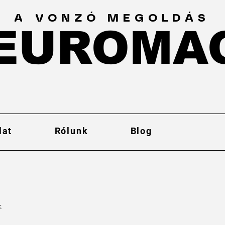
A VONZÓ MEGOLDÁS
EUROMA
EUROMA
lat
Rólunk
Blog
k