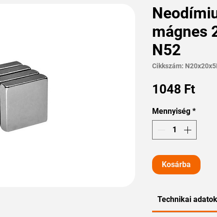
Neodími
mágnes 2
N52
Cikkszám: N20x20x
Ár
1048 Ft
Mennyiség
*
Kosárba
Technikai adato