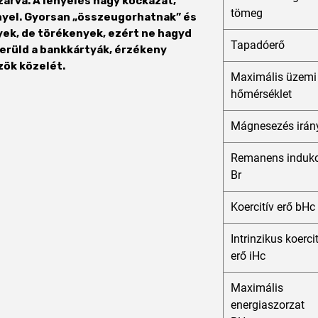
zárva. A lenyelés nagy kockázat,
tömeg
ényel. Gyorsan „összeugorhatnak” és
yek, de törékenyek, ezért ne hagyd
Tapadóerő
erüld a bankkártyák, érzékeny
zök közelét.
Maximális üzemi
hőmérséklet
Mágnesezés irán
Remanens indukc
Br
Koercitív erő bHc
Intrinzikus koerci
erő iHc
Maximális
energiaszorzat