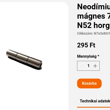
Neodími
mágnes 7
N52 horg
Cikkszám: N7x3x8G
Ár
295 Ft
Mennyiség
*
Kosárba
Technikai adato