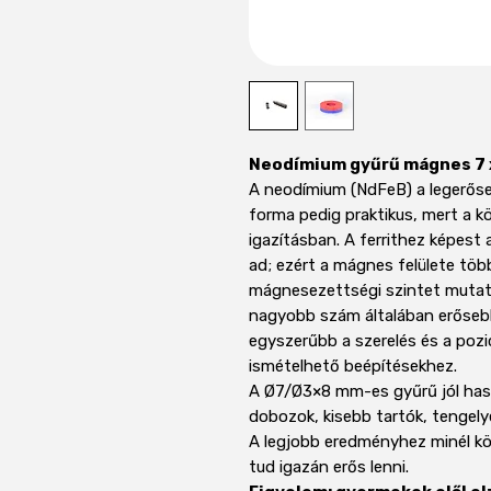
Neodímium gyűrű mágnes 7 
A neodímium (NdFeB) a legerőse
forma pedig praktikus, mert a k
igazításban. A ferrithez képes
ad; ezért a mágnes felülete több
mágnesezettségi szintet mutat
nagyobb szám általában erősebb
egyszerűbb a szerelés és a pozici
ismételhető beépítésekhez.
A Ø7/Ø3×8 mm-es gyűrű jól hasz
dobozok, kisebb tartók, tenge
A legjobb eredményhez minél kö
tud igazán erős lenni.