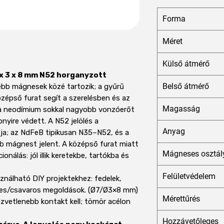
Forma
Méret
Külső átmérő
x 3 x 8 mm N52 horganyzott
Belső átmérő
bb mágnesek közé tartozik; a gyűrű
özépső furat segít a szerelésben és az
Magasság
t a neodímium sokkal nagyobb vonzóerőt
nyire védett. A N52 jelölés a
Anyag
ja; az NdFeB tipikusan N35–N52, és a
 mágnest jelent. A középső furat miatt
Mágneses osztál
onálás: jól illik keretekbe, tartókba és
Felületvédelem
nálható DIY projektekhez: fedelek,
lyes/csavaros megoldások. (Ø7/Ø3×8 mm)
Mérettűrés
zvetlenebb kontakt kell; tömör acélon
Hozzávetőleges