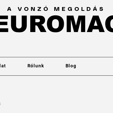
A VONZÓ MEGOLDÁS
EUROMA
EUROMA
lat
Rólunk
Blog
k