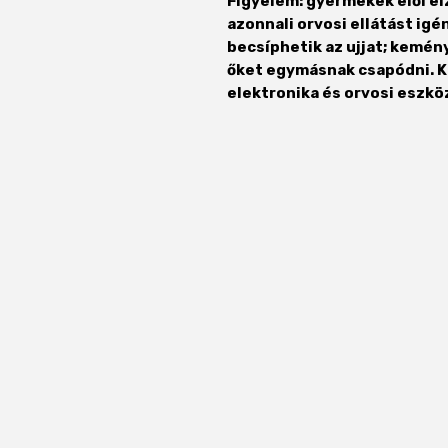
Figyelem: gyermekek elől el
azonnali orvosi ellátást ig
becsíphetik az ujjat; kemén
őket egymásnak csapódni. K
elektronika és orvosi eszkö