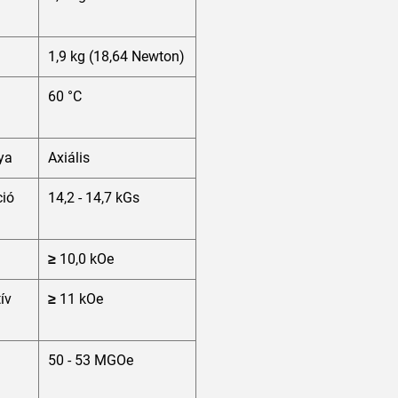
1,9 kg (18,64 Newton)
60 °C
ya
Axiális
ió
14,2 - 14,7 kGs
≥ 10,0 kOe
tív
≥ 11 kOe
50 - 53 MGOe