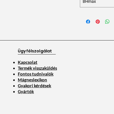
BHmax
Ügyfélszolgálat
Kapcsolat
Termék visszaküldés
Fontos tudnivalók
Mágneslexikon
Gyakori kérdések
Gyártók