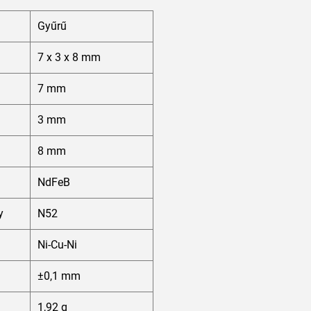
Gyűrű
7 x 3 x 8 mm
7 mm
3 mm
8 mm
NdFeB
y
N52
Ni-Cu-Ni
±0,1 mm
1,92 g