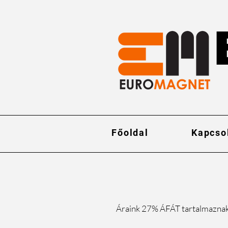
Főoldal
Kapcso
Áraink 27% ÁFÁT tartalmazna