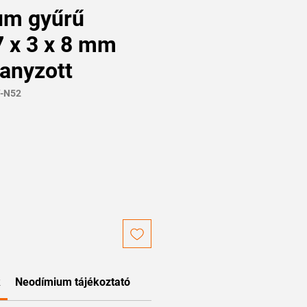
um gyűrű
 x 3 x 8 mm
anyzott
Y-N52
k
Neodímium tájékoztató