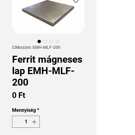
Cikkszám: EMH-MLF-200
Ferrit mágneses
lap EMH-MLF-
200
Ár
0 Ft
Mennyiség
*