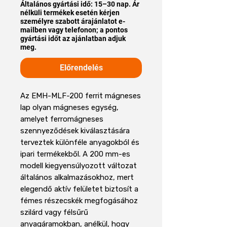
Általános gyártási idő: 15–30 nap. Ár
nélküli termékek esetén kérjen
személyre szabott árajánlatot e-
mailben vagy telefonon; a pontos
gyártási időt az ajánlatban adjuk
meg.
Előrendelés
Az EMH-MLF-200 ferrit mágneses
lap olyan mágneses egység,
amelyet ferromágneses
szennyeződések kiválasztására
terveztek különféle anyagokból és
ipari termékekből. A 200 mm-es
modell kiegyensúlyozott változat
általános alkalmazásokhoz, mert
elegendő aktív felületet biztosít a
fémes részecskék megfogásához
szilárd vagy félsűrű
anyagáramokban, anélkül, hogy