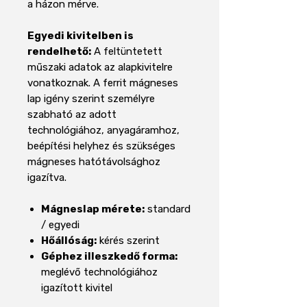
a házon mérve.
Egyedi kivitelben is
rendelhető:
A feltüntetett
műszaki adatok az alapkivitelre
vonatkoznak. A ferrit mágneses
lap igény szerint személyre
szabható az adott
technológiához, anyagáramhoz,
beépítési helyhez és szükséges
mágneses hatótávolsághoz
igazítva.
Mágneslap mérete:
standard
/ egyedi
Hőállóság:
kérés szerint
Géphez illeszkedő forma:
meglévő technológiához
igazított kivitel