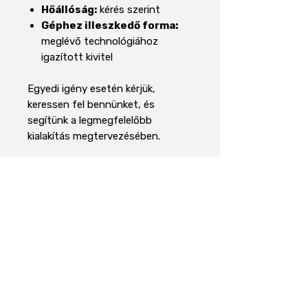
Hőállóság:
kérés szerint
Géphez illeszkedő forma:
meglévő technológiához
igazított kivitel
Egyedi igény esetén kérjük,
keressen fel bennünket, és
segítünk a legmegfelelőbb
kialakítás megtervezésében.
Műszaki adatok
Terméktípus
Ferrit mágneses
Informații despre magneții din
ferită
lap
Descrierea magnetului din ferită
Modelll
EMH-MLF-150
Névleges
150 x 150 mm
Áraink 27% ÁFÁT tartalmaznak
méret