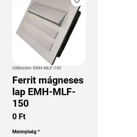
Cikkszám: EMH-MLF-150
Ferrit mágneses
lap EMH-MLF-
150
Ár
0 Ft
Mennyiség
*