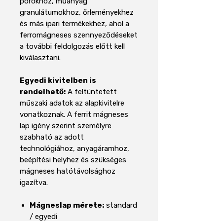
porokhoz, műanyag
granulátumokhoz, őrleményekhez
és más ipari termékekhez, ahol a
ferromágneses szennyeződéseket
a további feldolgozás előtt kell
kiválasztani.
Egyedi kivitelben is
rendelhető:
A feltüntetett
műszaki adatok az alapkivitelre
vonatkoznak. A ferrit mágneses
lap igény szerint személyre
szabható az adott
technológiához, anyagáramhoz,
beépítési helyhez és szükséges
mágneses hatótávolsághoz
igazítva.
Mágneslap mérete:
standard
/ egyedi