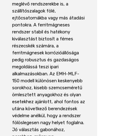
meglévő rendszerekbe is, a
szállítószalagok fölé,
ejtőcsatornákba vagy más átadási
pontokra. A ferritmágneses
rendszer stabil és hatékony
kiválasztást biztosít a fémes
részecskék számára, a
ferritmágnesek korrózióállósága
pedig robusztus és gazdaságos
megoldássá teszi ipari
alkalmazásokban. Az EMH-MLF-
150 modell különösen keskenyebb
sorokhoz, kisebb szemcseméretű
ömlesztett anyagokhoz és olyan
esetekhez ajánlott, ahol fontos az
utána következő berendezések
védelme anélkül, hogy a rendszer
fölöslegesen nagy helyet foglalna.
Jó választás gabonához,