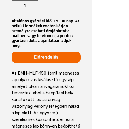
Általános gyártási idő: 15–30 nap. Ár
nélküli termékek esetén kérjen
személyre szabott árajánlatot e-
mailben vagy telefonon; a pontos
gyártási időt az ajánlatban adjuk
meg.
Előrendelés
Az EMH-MLF-150 ferrit mágneses
lap olyan vas kiválasztó egység,
amelyet olyan anyagáramokhoz
terveztek, ahol a beépítési hely
korlátozott, és az anyag
viszonylag vékony rétegben halad
a lap alatt. Az egyszerű
szerelésnek köszönhetően ez a
mágneses lap könnyen beépíthető