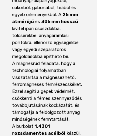
műanyag-alapanyagokból,
cukorból, gabonából, teából és
egyéb őrleményekből. A
25 mm
átmérőjű
és
305 mm hosszú
kivitel ipari csúszdákba,
tölcsérekbe, anyagáramlási
pontokra, ellenőrző egységekbe
vagy egyedi szeparátoros
megoldásokba építhető be.
A mágnesrúd feladata, hogy a
technológiai folyamatban
visszatartsa a mágnesezhető,
ferromágneses fémrészecskéket.
Ezzel segíti a gépek védelmét,
csökkenti a fémes szennyeződés
továbbjutásának kockázatát, és
támogatja a feldolgozott anyag
minőségének fenntartását.
A burkolat
1.4301
rozsdamentes acélból
készül,