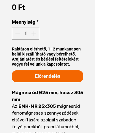
Ár
0 Ft
Mennyiség
*
Raktáron elérhető, 1–2 munkanapon
belül kiszállítható vagy bérelhető.
Árajánlatért és bérlési feltételekért
vegye fel velünk a kapcsolatot.
Előrendelés
Mágnesrúd Ø25 mm, hossz 305
mm
Az
EMH-MR 25x305
mágnesrúd
ferromágneses szennyeződések
eltávolítására szolgál szabadon
folyó porokból, granulátumokból,