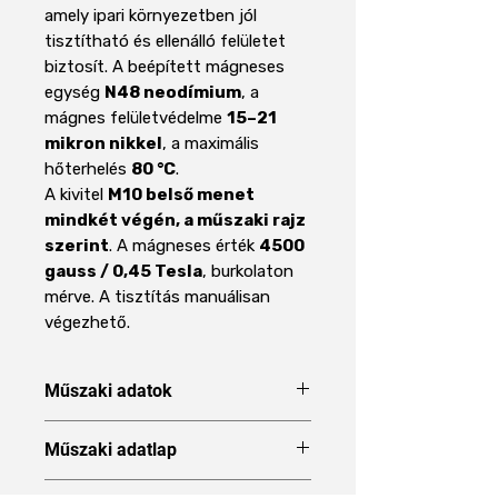
amely ipari környezetben jól
tisztítható és ellenálló felületet
biztosít. A beépített mágneses
egység
N48 neodímium
, a
mágnes felületvédelme
15–21
mikron nikkel
, a maximális
hőterhelés
80 °C
.
A kivitel
M10 belső menet
mindkét végén, a műszaki rajz
szerint
. A mágneses érték
4500
gauss / 0,45 Tesla
, burkolaton
mérve. A tisztítás manuálisan
végezhető.
Műszaki adatok
Paraméter
Specifikáció
Műszaki adatlap
Műszaki adatlap
Megnevezés
Mágnesrúd