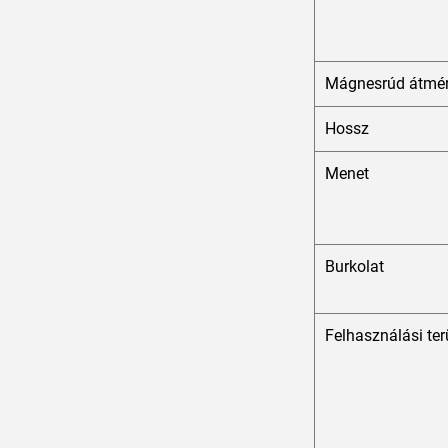
Mágnesrúd átmér
Hossz
Menet
Burkolat
Felhasználási ter