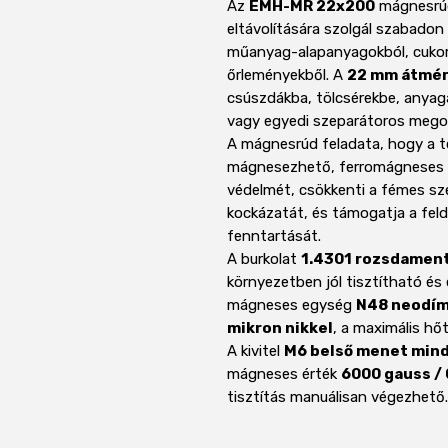
Az
EMH-MR 22x200
mágnesrú
eltávolítására szolgál szabadon
műanyag-alapanyagokból, cukor
őrleményekből. A
22 mm átmér
csúszdákba, tölcsérekbe, anyag
vagy egyedi szeparátoros mego
A mágnesrúd feladata, hogy a t
mágnesezhető, ferromágneses f
védelmét, csökkenti a fémes s
kockázatát, és támogatja a fe
fenntartását.
A burkolat
1.4301 rozsdament
környezetben jól tisztítható és e
mágneses egység
N48 neodí
mikron nikkel
, a maximális hő
A kivitel
M6 belső menet mindk
mágneses érték
6000 gauss / 
tisztítás manuálisan végezhető.