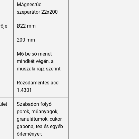
Mágnesrúd
szeparátor 22x200
ője
Ø22 mm
200 mm
M6 belső menet
mindkét végén, a
műszaki rajz szerint
Rozsdamentes acél
1.4301
ület
Szabadon folyó
porok, műanyagok,
granulátumok, cukor,
gabona, tea és egyéb
őrlemények