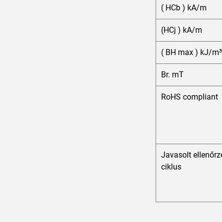
( HCb ) kA/m
(HCj ) kA/m
( BH max ) kJ/m³
Br. mT
RoHS compliant
Javasolt ellenőrz
ciklus