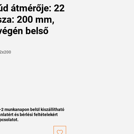
d átmérője: 22
za: 200 mm,
végén belső
2x200
–2 munkanapon belül kiszállítható
nlatért és bérlési feltételekért
pcsolatot.