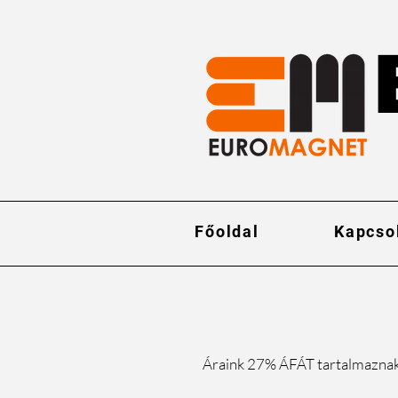
Főoldal
Kapcso
Áraink 27% ÁFÁT tartalmazna