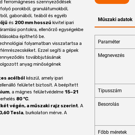
d ferromágneses szennyeződések
 folyó porokból, granulátumokból,
ból, gabonából, teából és egyéb
Műszaki adatok
őjű
és
200 mm hosszú
kivitel ipari
áramlási pontokra, ellenőrző egységekbe
ldásokba építhető be.
Paraméter
echnológiai folyamatban visszatartsa a
émrészecskéket. Ezzel segíti a gépek
Megnevezés
zennyeződés továbbjutásának
ldolgozott anyag minőségének
es acélból
készül, amely ipari
llenálló felületet biztosít. A beépített
Típusszám
mium
, a mágnes felületvédelme
15–21
terhelés
80 °C
.
Besorolás
ét végén, a műszaki rajz szerint
. A
0,60 Tesla
, burkolaton mérve. A
Főbb méretek