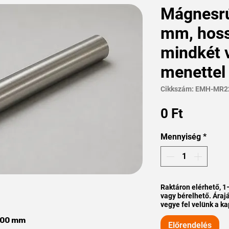
Mágnesrú
mm, hoss
mindkét 
menettel
Cikkszám: EMH-MR2
Ár
0 Ft
Mennyiség
*
Raktáron elérhető, 1
vagy bérelhető. Árajá
vegye fel velünk a ka
200 mm
Előrendelés