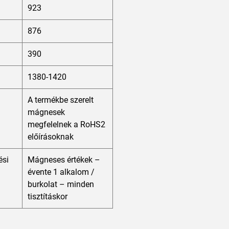
923
876
390
1380-1420
A termékbe szerelt
mágnesek
megfelelnek a RoHS2
előírásoknak
ési
Mágneses értékek –
évente 1 alkalom /
burkolat – minden
tisztításkor