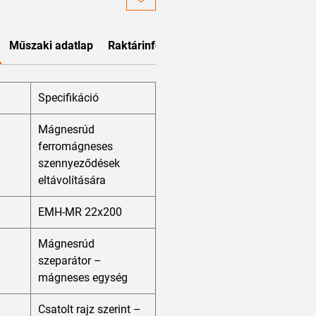
Műszaki adatlap
Raktárinformáció és bérlés
Specifikáció
Mágnesrúd
ferromágneses
szennyeződések
eltávolítására
EMH-MR 22x200
Mágnesrúd
szeparátor –
mágneses egység
Csatolt rajz szerint –