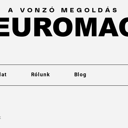
A VONZÓ MEGOLDÁS
EUROMA
EUROMA
lat
Rólunk
Blog
k