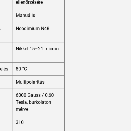
ellenőrzésére
Manuális
s
Neodímium N48
Nikkel 15–21 micron
elés
80 °C
Multipolaritás
6000 Gauss / 0,60
Tesla, burkolaton
mérve
310