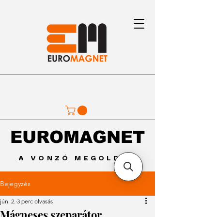
EUROMAGNET
EUROMAGNET
A VONZÓ MEGOLDÁS
Bejegyzés
jún. 2.
3 perc olvasás
Mágneses szeparátor