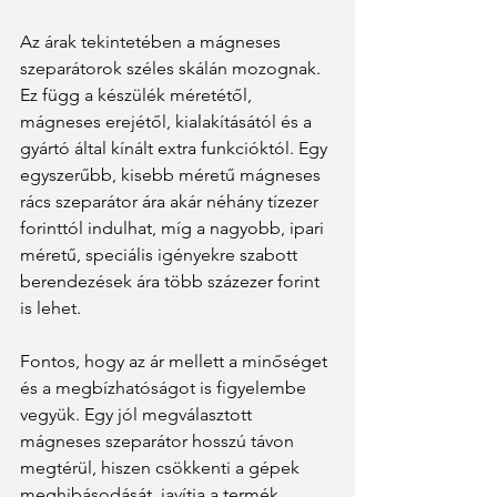
Az árak tekintetében a mágneses 
szeparátorok széles skálán mozognak. 
Ez függ a készülék méretétől, 
mágneses erejétől, kialakításától és a 
gyártó által kínált extra funkcióktól. Egy 
egyszerűbb, kisebb méretű mágneses 
rács szeparátor ára akár néhány tízezer 
forinttól indulhat, míg a nagyobb, ipari 
méretű, speciális igényekre szabott 
berendezések ára több százezer forint 
is lehet.
Fontos, hogy az ár mellett a minőséget 
és a megbízhatóságot is figyelembe 
vegyük. Egy jól megválasztott 
mágneses szeparátor hosszú távon 
megtérül, hiszen csökkenti a gépek 
meghibásodását, javítja a termék 