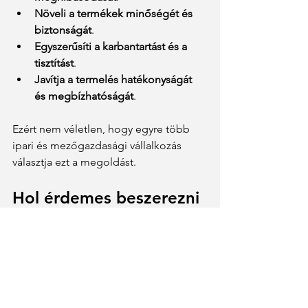
Növeli a termékek minőségét és 
biztonságát
.
Egyszerűsíti a karbantartást és a 
tisztítást
.
Javítja a termelés hatékonyságát 
és megbízhatóságát
.
Ezért nem véletlen, hogy egyre több 
ipari és mezőgazdasági vállalkozás 
választja ezt a megoldást.
Hol érdemes beszerezni 
mágneses szeparátort?
A megfelelő mágneses szeparátor 
kiválasztása és beszerzése 
kulcsfontosságú lépés. Érdemes olyan 
forgalmazót vagy gyártót választani, aki 