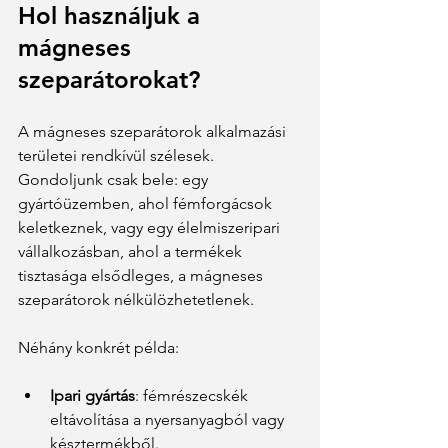
Hol használjuk a 
mágneses 
szeparátorokat?
A mágneses szeparátorok alkalmazási 
területei rendkívül szélesek. 
Gondoljunk csak bele: egy 
gyártóüzemben, ahol fémforgácsok 
keletkeznek, vagy egy élelmiszeripari 
vállalkozásban, ahol a termékek 
tisztasága elsődleges, a mágneses 
szeparátorok nélkülözhetetlenek. 
Néhány konkrét példa:
Ipari gyártás
: fémrészecskék 
eltávolítása a nyersanyagból vagy 
késztermékből.