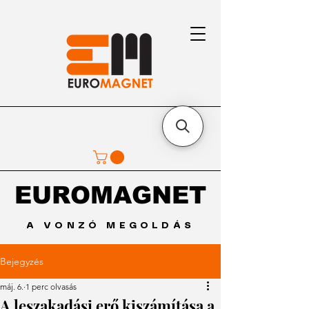
EUROMAGNET
EUROMAGNET
A VONZÓ MEGOLDÁS
Bejegyzés
máj. 6.
1 perc olvasás
A leszakadási erő kiszámítása a